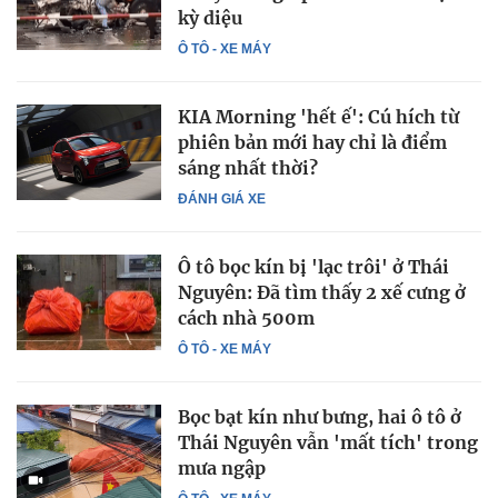
kỳ diệu
Ô TÔ - XE MÁY
KIA Morning 'hết ế': Cú hích từ
phiên bản mới hay chỉ là điểm
sáng nhất thời?
ĐÁNH GIÁ XE
Ô tô bọc kín bị 'lạc trôi' ở Thái
Nguyên: Đã tìm thấy 2 xế cưng ở
cách nhà 500m
Ô TÔ - XE MÁY
Bọc bạt kín như bưng, hai ô tô ở
Thái Nguyên vẫn 'mất tích' trong
mưa ngập