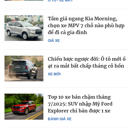
Ô TÔ - XE MÁY
Tầm giá ngang Kia Morning,
chọn xe MPV 7 chỗ nào phù hợp
để đi cả gia đình
GIÁ XE
Chiến lược ngược đời: Ô tô mới ồ
ạt ra mắt bất chấp tháng cô hồn
XE MỚI
Top 10 xe bán chậm tháng
7/2025: SUV nhập Mỹ Ford
Explorer chỉ bán được 1 xe
ĐÁNH GIÁ XE