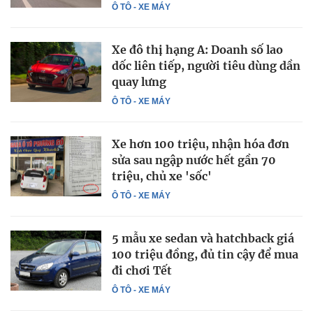
Ô TÔ - XE MÁY
Xe đô thị hạng A: Doanh số lao
dốc liên tiếp, người tiêu dùng dần
quay lưng
Ô TÔ - XE MÁY
Xe hơn 100 triệu, nhận hóa đơn
sửa sau ngập nước hết gần 70
triệu, chủ xe 'sốc'
Ô TÔ - XE MÁY
5 mẫu xe sedan và hatchback giá
100 triệu đồng, đủ tin cậy để mua
đi chơi Tết
Ô TÔ - XE MÁY