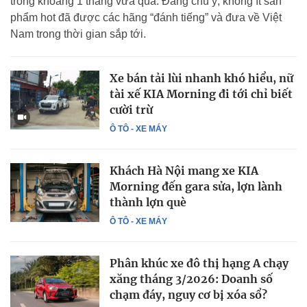
trong khoảng 1 tháng vừa qua. Đáng chú ý, không ít sản
phẩm hot đã được các hãng “đánh tiếng” và đưa về Việt
Nam trong thời gian sắp tới.
Xe bán tải lùi nhanh khó hiểu, nữ
tài xế KIA Morning đi tới chỉ biết
cười trừ
Ô TÔ - XE MÁY
Khách Hà Nội mang xe KIA
Morning đến gara sửa, lợn lành
thành lợn què
Ô TÔ - XE MÁY
Phân khúc xe đô thị hạng A chạy
xăng tháng 3/2026: Doanh số
chạm đáy, nguy cơ bị xóa sổ?