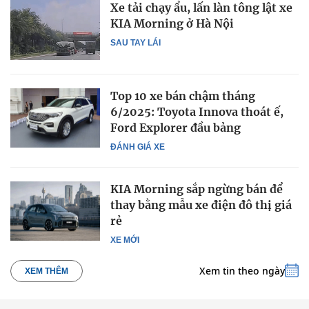
Xe tải chạy ẩu, lấn làn tông lật xe
KIA Morning ở Hà Nội
SAU TAY LÁI
Top 10 xe bán chậm tháng
6/2025: Toyota Innova thoát ế,
Ford Explorer đầu bảng
ĐÁNH GIÁ XE
KIA Morning sắp ngừng bán để
thay bằng mẫu xe điện đô thị giá
rẻ
XE MỚI
Xem tin theo ngày
XEM THÊM