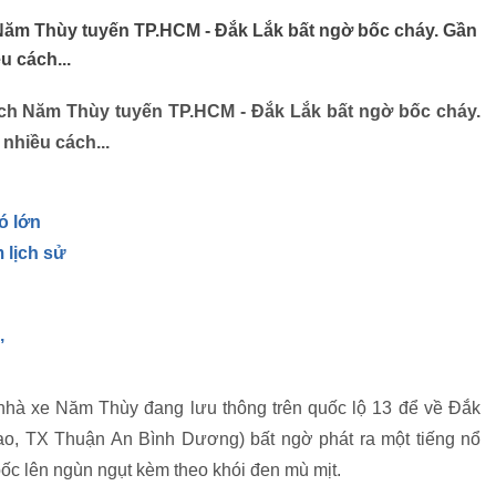
 Năm Thùy tuyến TP.HCM - Đắk Lắk bất ngờ bốc cháy. Gần
u cách...
ách Năm Thùy tuyến TP.HCM - Đắk Lắk bất ngờ bốc cháy.
nhiều cách...
ó lớn
 lịch sử
’
nhà xe Năm Thùy đang lưu thông trên quốc lộ 13 để về Đắk
iao, TX Thuận An Bình Dương) bất ngờ phát ra một tiếng nổ
ốc lên ngùn ngụt kèm theo khói đen mù mịt.