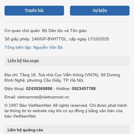
Tuyến bài
Sự kiện
Cơ quan chủ quản: Bộ Dân tộc và Tôn giáo
Số giấy phép: 146/GP-BVHTTDL, cấp ngày 17/10/2025
Tổng biên tập: Nguyễn Văn Bá
Liên hệ tòa soạn
Địa chỉ: Tầng 18, Toà nhà Cục Viễn thông (VNTA), 68 Dương
Đình Nghệ, phường Cầu Giấy, TP. Hà Nội.
Điện thoại:
02439369898
- Hotline:
0923457788
Email: vietnamnet@vietnamnet.vn
© 1997 Báo VietNamNet. All rights reserved. Chỉ được phát hành
lại thông tin từ website này khi có sự đồng ý bằng văn bản của
báo VietNamNet.
Liên hệ quảng cáo