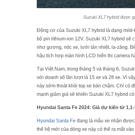
Suzuki XL7 hybrid được giớ
Động cơ của Suzuki XL7 hybrid là dạng mild-
bộ pin lithium-ion 12V. Suzuki XL7 hybrid sẽ c
như gương, nóc xe, lưới tản nhiệt, la-zăng. Bê
hậu tích hợp màn hình LCD hiển thị camera hà
Tại Việt Nam, trong tháng 5 và tháng 6, Suzuk
với doanh số lần lượt là 15 xe và 28 xe. Vì v
này sớm thoát khỏi top xe bán chậm. Chỉ có đi
mạnh giảm giá sẽ khiến Suzuki XL7 hybrid có 
Hyundai Santa Fe 2024: Giá dự kiến từ 1,1-
Hyundai Santa Fe
đang là mẫu xe nhận được n
thế hệ mới của dòng xe này có thể ra mắt vào 