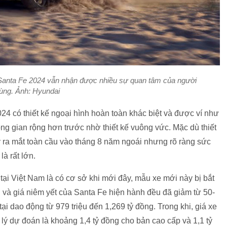
i Santa Fe 2024 vẫn nhận được nhiều sự quan tâm của người
ùng. Ảnh: Hyundai
24 có thiết kế ngoại hình hoàn toàn khác biệt và được ví như
ng gian rộng hơn trước nhờ thiết kế vuông vức. Mặc dù thiết
y ra mắt toàn cầu vào tháng 8 năm ngoái nhưng rõ ràng sức
à rất lớn.
tại Việt Nam là có cơ sở khi mới đây, mẫu xe mới này bị bắt
i và giá niêm yết của Santa Fe hiện hành đều đã giảm từ 50-
tại dao động từ 979 triệu đến 1,269 tỷ đồng. Trong khi, giá xe
ý dự đoán là khoảng 1,4 tỷ đồng cho bản cao cấp và 1,1 tỷ