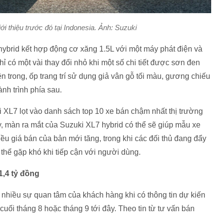
i thiệu trước đó tại Indonesia. Ảnh: Suzuki
hybrid kết hợp động cơ xăng 1.5L với một máy phát điện và
hỉ có một vài thay đổi nhỏ khi một số chi tiết được sơn đen
n trong, ốp trang trí sử dụng giả vân gỗ tối màu, gương chiếu
nh trình phía sau.
i XL7 lọt vào danh sách top 10 xe bán chậm nhất thị trường
ậy, màn ra mắt của Suzuki XL7 hybrid có thể sẽ giúp mẫu xe
ều giá bán của bản mới tăng, trong khi các đối thủ đang đẩy
thể gặp khó khi tiếp cận với người dùng.
1,4 tỷ đồng
hiều sự quan tâm của khách hàng khi có thông tin dự kiến
cuối tháng 8 hoặc tháng 9 tới đây. Theo tin từ tư vấn bán