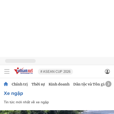
# ASEAN CUP 2026
Chính trị
Thời sự
Kinh doanh
Dân tộc và Tôn giáo
xe ngập
Tin tức mới nhất về
xe ngập