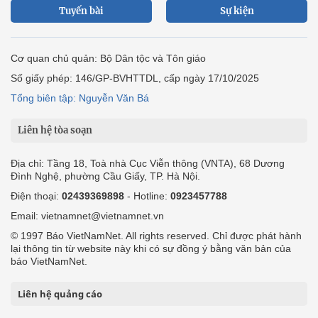
Tuyến bài
Sự kiện
Cơ quan chủ quản: Bộ Dân tộc và Tôn giáo
Số giấy phép: 146/GP-BVHTTDL, cấp ngày 17/10/2025
Tổng biên tập: Nguyễn Văn Bá
Liên hệ tòa soạn
Địa chỉ: Tầng 18, Toà nhà Cục Viễn thông (VNTA), 68 Dương
Đình Nghệ, phường Cầu Giấy, TP. Hà Nội.
Điện thoại:
02439369898
- Hotline:
0923457788
Email: vietnamnet@vietnamnet.vn
© 1997 Báo VietNamNet. All rights reserved. Chỉ được phát hành
lại thông tin từ website này khi có sự đồng ý bằng văn bản của
báo VietNamNet.
Liên hệ quảng cáo