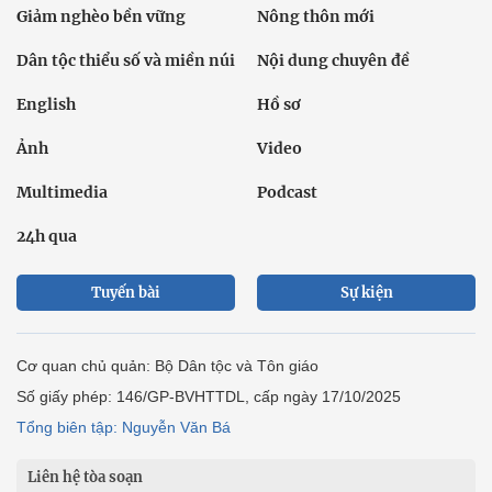
Giảm nghèo bền vững
Nông thôn mới
Dân tộc thiểu số và miền núi
Nội dung chuyên đề
English
Hồ sơ
Ảnh
Video
Multimedia
Podcast
24h qua
Tuyến bài
Sự kiện
Cơ quan chủ quản: Bộ Dân tộc và Tôn giáo
Số giấy phép: 146/GP-BVHTTDL, cấp ngày 17/10/2025
Tổng biên tập: Nguyễn Văn Bá
Liên hệ tòa soạn