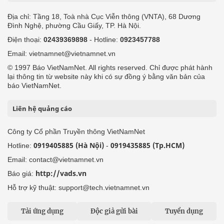
Địa chỉ: Tầng 18, Toà nhà Cục Viễn thông (VNTA), 68 Dương
Đình Nghệ, phường Cầu Giấy, TP. Hà Nội.
Điện thoại:
02439369898
- Hotline:
0923457788
Email: vietnamnet@vietnamnet.vn
© 1997 Báo VietNamNet. All rights reserved. Chỉ được phát hành
lại thông tin từ website này khi có sự đồng ý bằng văn bản của
báo VietNamNet.
Liên hệ quảng cáo
Công ty Cổ phần Truyền thông VietNamNet
0919405885 (Hà Nội)
0919435885 (Tp.HCM)
Hotline:
-
Email: contact@vietnamnet.vn
http://vads.vn
Báo giá:
Hỗ trợ kỹ thuật: support@tech.vietnamnet.vn
Tải ứng dụng
Độc giả gửi bài
Tuyển dụng