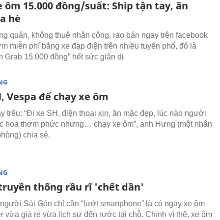
 ôm 15.000 đồng/suất: Ship tận tay, ăn
ỉa hè
g quán, không thuê nhân công, rao bán ngay trên facebook
ơm miễn phí bằng xe đạp điện trên nhiều tuyến phố, đó là
 Grab 15.000 đồng” hết sức giản dị.
NG
, Vespa để chạy xe ôm
y trêu: “Đi xe SH, điện thoại xịn, ăn mặc đẹp, lúc nào người
c hoa thơm phức nhưng… chạy xe ôm”, anh Hưng (một nhân
phòng) chia sẻ.
NG
ruyền thống rầu rĩ 'chết dần'
 người Sài Gòn chỉ cần “lướt smartphone” là có ngay xe ôm
 vừa giá rẻ vừa lịch sự đến rước tại chỗ. Chính vì thế, xe ôm