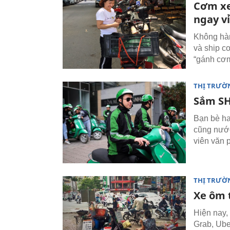
Cơm xe
ngay v
Không hàn
và ship c
“gánh cơm
THỊ TRƯỜ
Sắm SH
Bạn bè ha
cũng nướ
viên văn 
THỊ TRƯỜ
Xe ôm t
Hiện nay,
Grab, Uber