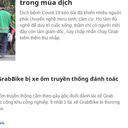
trong mùa dịch
Dịch bệnh Covid-19 kéo dài đã khiến nhiều người
phải chuyển nghề mưu sinh, cầm cự. Họ làm đủ
nghề để duy trì cuộc sống, thậm chí có người mới
đây còn làm giám đốc, nay chấp nhận chạy Grab
kiếm thêm thu nhập.
T
 GrabBike bị xe ôm truyền thống đánh toác
m truyền thống cầm theo gậy gộc đuổi đánh tài xế Grab
c cổng khu công nghiệp. Ít nhất 1 tài xế GrabBike bị thương
u.
NG