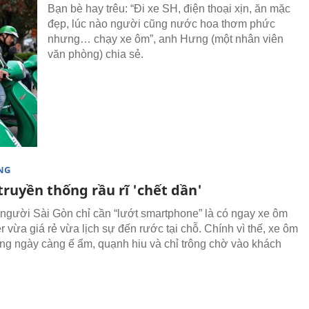
Bạn bè hay trêu: “Đi xe SH, điện thoại xịn, ăn mặc
đẹp, lúc nào người cũng nước hoa thơm phức
nhưng… chạy xe ôm”, anh Hưng (một nhân viên
văn phòng) chia sẻ.
NG
ruyền thống rầu rĩ 'chết dần'
 người Sài Gòn chỉ cần “lướt smartphone” là có ngay xe ôm
 vừa giá rẻ vừa lịch sự đến rước tại chỗ. Chính vì thế, xe ôm
ống ngày càng ế ẩm, quạnh hiu và chỉ trông chờ vào khách