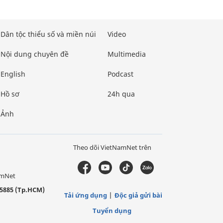
Dân tộc thiểu số và miền núi
Video
Nội dung chuyên đề
Multimedia
English
Podcast
Hồ sơ
24h qua
Ảnh
Theo dõi VietNamNet trên
amNet
5885 (Tp.HCM)
Tải ứng dụng
Độc giả gửi bài
Tuyển dụng