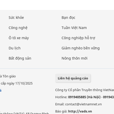
Sức khỏe
Bạn đọc
Công nghệ
Tuần Việt Nam
Ô tô xe máy
Công nghiệp hỗ trợ
Du lịch
Giảm nghèo bền vững
Bất động sản
Nông thôn mới
à Tôn giáo
Liên hệ quảng cáo
 cấp ngày 17/10/2025
Công ty Cổ phần Truyền thông VietN
á
Hotline:
0919405885 (Hà Nội)
-
091943
Email: contact@vietnamnet.vn
Báo giá:
http://vads.vn
Viễn thông (VNTA), 68 Dương Đình