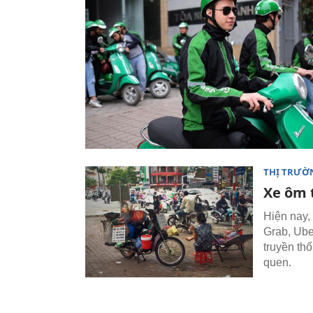
THỊ TRƯỜ
Xe ôm t
Hiện nay,
Grab, Uber
truyền th
quen.