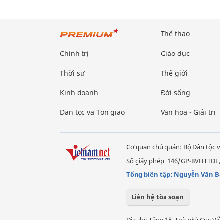
Thể thao
Chính trị
Giáo dục
Thời sự
Thế giới
Kinh doanh
Đời sống
Dân tộc và Tôn giáo
Văn hóa - Giải trí
Cơ quan chủ quản: Bộ Dân tộc v
Số giấy phép: 146/GP-BVHTTDL,
Tổng biên tập: Nguyễn Văn B
Liên hệ tòa soạn
Địa chỉ: Tầng 18, Toà nhà Cục 