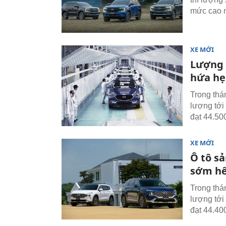
mức cao n
XE MỚI
Lượng ô
hứa hẹn
Trong thá
lượng tới
đạt 44.50
XE MỚI
Ô tô s
sớm hế
Trong thá
lượng tới
đạt 44.40