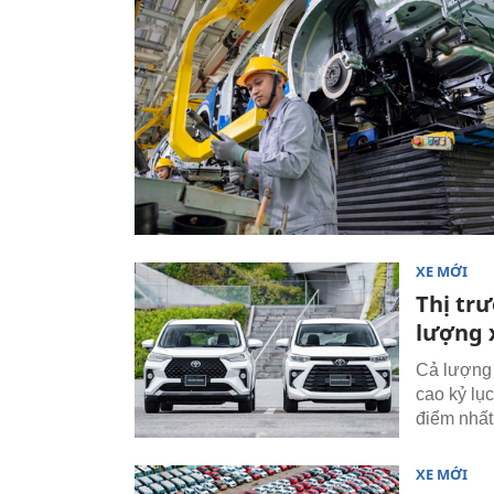
XE MỚI
Thị tr
lượng 
Cả lượng 
cao kỷ lục
điểm nhất
XE MỚI