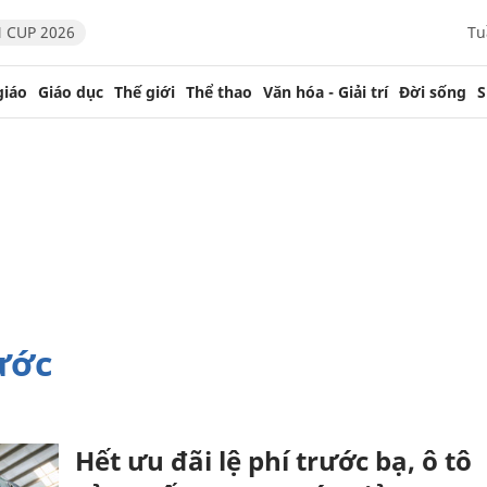
 CUP 2026
Tu
giáo
Giáo dục
Thế giới
Thể thao
Văn hóa - Giải trí
Đời sống
S
ước
Hết ưu đãi lệ phí trước bạ, ô tô