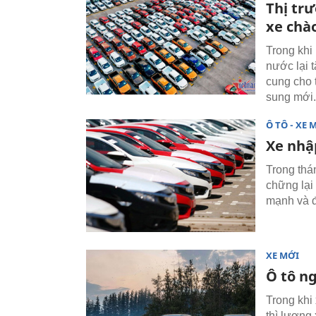
Thị tr
xe chà
Trong khi 
nước lại 
cung cho 
sung mới.
Ô TÔ - XE 
Xe nhậ
Trong thá
chững lại
mạnh và đ
XE MỚI
Ô tô ng
Trong khi
thì lượng