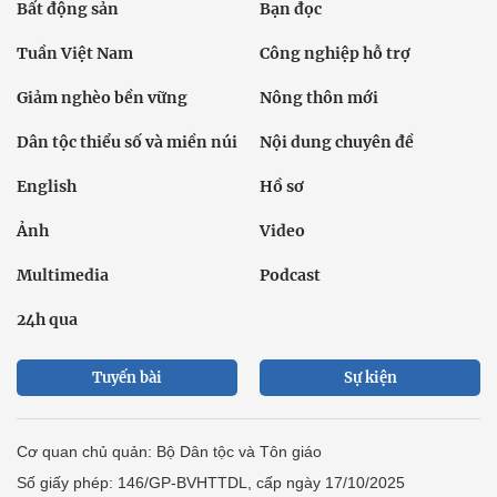
Bất động sản
Bạn đọc
Tuần Việt Nam
Công nghiệp hỗ trợ
Giảm nghèo bền vững
Nông thôn mới
Dân tộc thiểu số và miền núi
Nội dung chuyên đề
English
Hồ sơ
Ảnh
Video
Multimedia
Podcast
24h qua
Tuyến bài
Sự kiện
Cơ quan chủ quản: Bộ Dân tộc và Tôn giáo
Số giấy phép: 146/GP-BVHTTDL, cấp ngày 17/10/2025