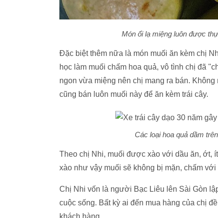
Món ổi lạ miệng luôn được thự
Đặc biệt thêm nữa là món muối ăn kèm chị Nhi 
học làm muối chấm hoa quả, vô tình chị đã "ch
ngon vừa miệng nên chị mang ra bán. Không 
cũng bán luôn muối này để ăn kèm trái cây.
Các loại hoa quả dầm trên 
Theo chị Nhi, muối được xào với dầu ăn, ớt, ít
xào như vậy muối sẽ không bị mặn, chấm với t
Chị Nhi vốn là người Bạc Liêu lên Sài Gòn lậ
cuộc sống. Bất kỳ ai đến mua hàng của chị đều
khách hàng.