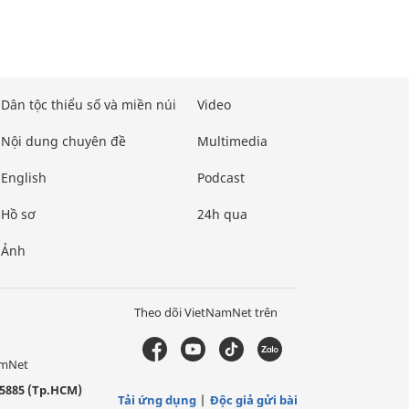
Dân tộc thiểu số và miền núi
Video
Nội dung chuyên đề
Multimedia
English
Podcast
Hồ sơ
24h qua
Ảnh
Theo dõi VietNamNet trên
amNet
5885 (Tp.HCM)
Tải ứng dụng
Độc giả gửi bài