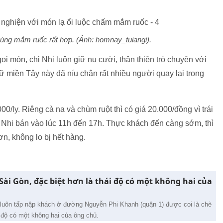
 cùng mắm ruốc rất hợp. (Ảnh: homnay_tuiangi).
ọi món, chị Nhi luôn giữ nụ cười, thân thiện trò chuyện với
ữ miền Tây này đã níu chân rất nhiều người quay lại trong
00/ly. Riêng cà na và chùm ruột thì có giá 20.000/đồng vì trái
ị Nhi bán vào lúc 11h đến 17h. Thực khách đến càng sớm, thì
ơn, không lo bị hết hàng.
Sài Gòn, đặc biệt hơn là thái độ có một không hai của
 luôn tấp nập khách ở đường Nguyễn Phi Khanh (quận 1) được coi là chè
 độ có một không hai của ông chủ.