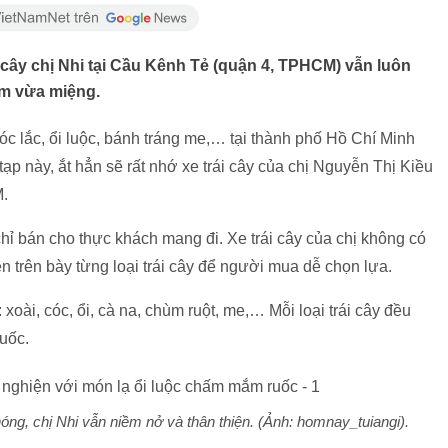
cây chị Nhi tại Cầu Kênh Tẻ (quận 4, TPHCM) vẫn luôn
ấm vừa miệng.
cóc lắc, ổi luộc, bánh tráng me,… tại thành phố Hồ Chí Minh
tạp này, ắt hẳn sẽ rất nhớ xe trái cây của chị Nguyễn Thị Kiều
M.
ỉ bán cho thực khách mang đi. Xe trái cây của chị không có
ên trên bày từng loại trái cây để người mua dễ chọn lựa.
 xoài, cóc, ổi, cà na, chùm ruột, me,… Mỗi loại trái cây đều
ruốc.
óng, chị Nhi vẫn niềm nở và thân thiện. (Ảnh: homnay_tuiangi).