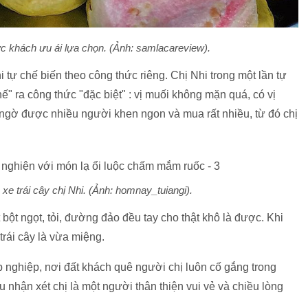
c khách ưu ái lựa chọn. (Ảnh: samlacareview).
tự chế biến theo công thức riêng. Chị Nhi trong một lần tự
ế" ra công thức "đặc biệt" : vị muối không mặn quá, có vị
ngờ được nhiều người khen ngon và mua rất nhiều, từ đó chị
xe trái cây chị Nhi. (Ảnh: homnay_tuiangi).
 bột ngọt, tỏi, đường đảo đều tay cho thật khô là được. Khi
rái cây là vừa miệng.
p nghiệp, nơi đất khách quê người chị luôn cố gắng trong
 nhận xét chị là một người thân thiện vui vẻ và chiều lòng