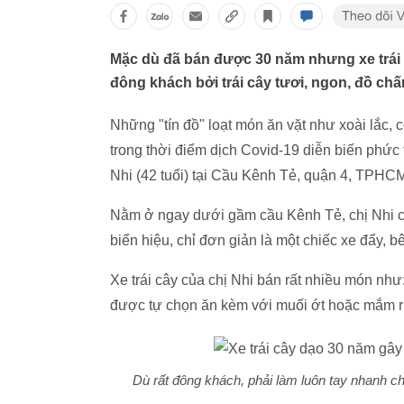
Mặc dù đã bán được 30 năm nhưng xe trái 
đông khách bởi trái cây tươi, ngon, đồ ch
Những "tín đồ" loạt món ăn vặt như xoài lắc, 
trong thời điểm dịch Covid-19 diễn biến phức 
Nhi (42 tuổi) tại Cầu Kênh Tẻ, quận 4, TPHC
Nằm ở ngay dưới gầm cầu Kênh Tẻ, chị Nhi ch
biển hiệu, chỉ đơn giản là một chiếc xe đẩy, b
Xe trái cây của chị Nhi bán rất nhiều món như:
được tự chọn ăn kèm với muối ớt hoặc mắm 
Dù rất đông khách, phải làm luôn tay nhanh ch