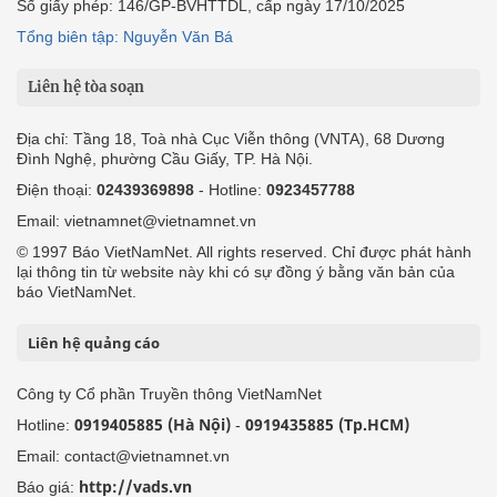
Số giấy phép: 146/GP-BVHTTDL, cấp ngày 17/10/2025
Tổng biên tập: Nguyễn Văn Bá
Liên hệ tòa soạn
Địa chỉ: Tầng 18, Toà nhà Cục Viễn thông (VNTA), 68 Dương
Đình Nghệ, phường Cầu Giấy, TP. Hà Nội.
Điện thoại:
02439369898
- Hotline:
0923457788
Email: vietnamnet@vietnamnet.vn
© 1997 Báo VietNamNet. All rights reserved. Chỉ được phát hành
lại thông tin từ website này khi có sự đồng ý bằng văn bản của
báo VietNamNet.
Liên hệ quảng cáo
Công ty Cổ phần Truyền thông VietNamNet
0919405885 (Hà Nội)
0919435885 (Tp.HCM)
Hotline:
-
Email: contact@vietnamnet.vn
http://vads.vn
Báo giá: