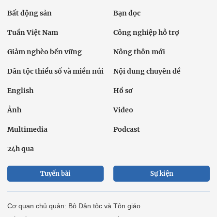
Bất động sản
Bạn đọc
Tuần Việt Nam
Công nghiệp hỗ trợ
Giảm nghèo bền vững
Nông thôn mới
Dân tộc thiểu số và miền núi
Nội dung chuyên đề
English
Hồ sơ
Ảnh
Video
Multimedia
Podcast
24h qua
Tuyến bài
Sự kiện
Cơ quan chủ quản: Bộ Dân tộc và Tôn giáo