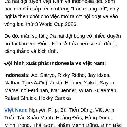
Cả hai đội tuyển Việt Nam và Indonesia đều xem
hai trận đấu sắp tới là những "trận chung kết", có ý
nghĩa then chốt cho việc mở ra cơ hội đoạt vé vào
vòng loại thứ 3 World Cup 2026.
Do đó, màn so tài giữa hai đội bóng có nhiều duyên
nợ tại khu vực Đông Nam Á hứa hẹn sẽ sôi động,
căng thẳng và kịch tính.
Đội hình xuất phát Indonesia vs Việt Nam:
Indonesia:
Adi Satryo, Rizky Ridho, Jay Idzes,
Nathan Tjoe-A-On), Justin Hubner, Yakob Sayuri,
Marselino Ferdinan, Ivar Jenner, Witan Sulaeman,
Rafael Struick, Hokky Caraka
Việt Nam
:
Nguyễn Filip, Bùi Tiến Dũng, Việt Anh,
Tuấn Tài, Xuân Mạnh, Hoàng Đức, Hùng Dũng,
Minh Trọng, Thái Sơn, Nhâm Mạnh Dũng, Đình Bắc