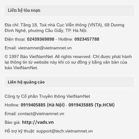
Liên hệ tòa soạn
Địa chỉ: Tầng 18, Toà nhà Cục Viễn thông (VNTA), 68 Dương
Đình Nghệ, phường Cầu Giấy, TP. Hà Nội.
Điện thoại:
02439369898
- Hotline:
0923457788
Email: vietnamnet@vietnamnet.vn
© 1997 Báo VietNamNet. All rights reserved. Chỉ được phát hành
lại thông tin từ website này khi có sự đồng ý bằng văn bản của
báo VietNamNet.
Liên hệ quảng cáo
Công ty Cổ phần Truyền thông VietNamNet
0919405885 (Hà Nội)
0919435885 (Tp.HCM)
Hotline:
-
Email: contact@vietnamnet.vn
http://vads.vn
Báo giá:
Hỗ trợ kỹ thuật: support@tech.vietnamnet.vn