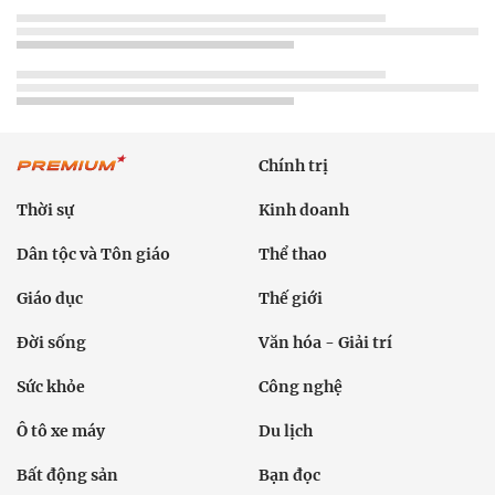
Chính trị
Thời sự
Kinh doanh
Dân tộc và Tôn giáo
Thể thao
Giáo dục
Thế giới
Đời sống
Văn hóa - Giải trí
Sức khỏe
Công nghệ
Ô tô xe máy
Du lịch
Bất động sản
Bạn đọc