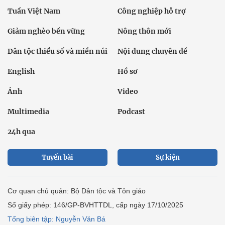
Tuần Việt Nam
Công nghiệp hỗ trợ
Giảm nghèo bền vững
Nông thôn mới
Dân tộc thiểu số và miền núi
Nội dung chuyên đề
English
Hồ sơ
Ảnh
Video
Multimedia
Podcast
24h qua
Tuyến bài
Sự kiện
Cơ quan chủ quản: Bộ Dân tộc và Tôn giáo
Số giấy phép: 146/GP-BVHTTDL, cấp ngày 17/10/2025
Tổng biên tập: Nguyễn Văn Bá