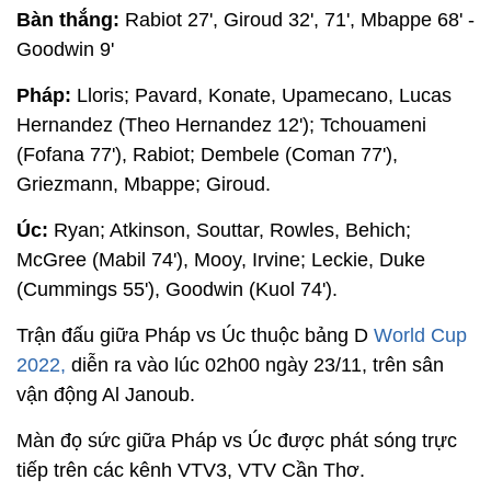
Bàn thắng:
Rabiot 27', Giroud 32', 71', Mbappe 68' -
Goodwin 9'
Pháp:
Lloris; Pavard, Konate, Upamecano, Lucas
Hernandez (Theo Hernandez 12'); Tchouameni
(Fofana 77'), Rabiot; Dembele (Coman 77'),
Griezmann, Mbappe; Giroud.
Úc:
Ryan; Atkinson, Souttar, Rowles, Behich;
McGree (Mabil 74'), Mooy, Irvine; Leckie, Duke
(Cummings 55'), Goodwin (Kuol 74').
Trận đấu giữa Pháp vs Úc thuộc bảng D
World Cup
2022,
diễn ra vào lúc 02h00 ngày 23/11, trên sân
vận động Al Janoub.
Màn đọ sức giữa Pháp vs Úc được phát sóng trực
tiếp trên các kênh VTV3, VTV Cần Thơ.