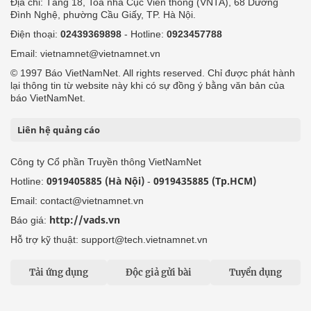
Địa chỉ: Tầng 18, Toà nhà Cục Viễn thông (VNTA), 68 Dương
Đình Nghệ, phường Cầu Giấy, TP. Hà Nội.
Điện thoại:
02439369898
- Hotline:
0923457788
Email: vietnamnet@vietnamnet.vn
© 1997 Báo VietNamNet. All rights reserved. Chỉ được phát hành
lại thông tin từ website này khi có sự đồng ý bằng văn bản của
báo VietNamNet.
Liên hệ quảng cáo
Công ty Cổ phần Truyền thông VietNamNet
0919405885 (Hà Nội)
0919435885 (Tp.HCM)
Hotline:
-
Email: contact@vietnamnet.vn
http://vads.vn
Báo giá:
Hỗ trợ kỹ thuật: support@tech.vietnamnet.vn
Tải ứng dụng
Độc giả gửi bài
Tuyển dụng