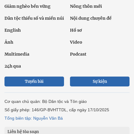
Giảm nghèo bền vững
Nông thôn mới
Dân tộc thiểu số và miền núi
Nội dung chuyên đề
English
Hồ sơ
Ảnh
Video
Multimedia
Podcast
24h qua
Tuyến bài
Sự kiện
Cơ quan chủ quản: Bộ Dân tộc và Tôn giáo
Số giấy phép: 146/GP-BVHTTDL, cấp ngày 17/10/2025
Tổng biên tập: Nguyễn Văn Bá
Liên hệ tòa soạn