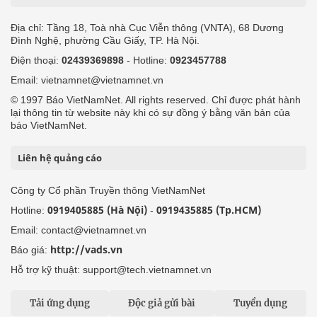
Địa chỉ: Tầng 18, Toà nhà Cục Viễn thông (VNTA), 68 Dương
Đình Nghệ, phường Cầu Giấy, TP. Hà Nội.
Điện thoại:
02439369898
- Hotline:
0923457788
Email: vietnamnet@vietnamnet.vn
© 1997 Báo VietNamNet. All rights reserved. Chỉ được phát hành
lại thông tin từ website này khi có sự đồng ý bằng văn bản của
báo VietNamNet.
Liên hệ quảng cáo
Công ty Cổ phần Truyền thông VietNamNet
0919405885 (Hà Nội)
0919435885 (Tp.HCM)
Hotline:
-
Email: contact@vietnamnet.vn
http://vads.vn
Báo giá:
Hỗ trợ kỹ thuật: support@tech.vietnamnet.vn
Tải ứng dụng
Độc giả gửi bài
Tuyển dụng