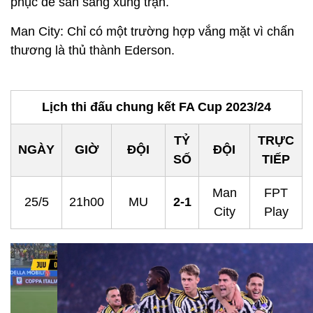
phục để sẵn sàng xung trận.
Man City: Chỉ có một trường hợp vắng mặt vì chấn
thương là thủ thành Ederson.
Lịch thi đấu chung kết FA Cup 2023/24
TỶ
TRỰC
NGÀY
GIỜ
ĐỘI
ĐỘI
SỐ
TIẾP
Man
FPT
25/5
21h00
MU
2-1
City
Play