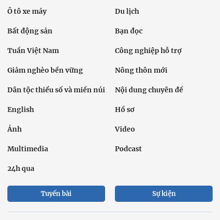
Ô tô xe máy
Du lịch
Bất động sản
Bạn đọc
Tuần Việt Nam
Công nghiệp hỗ trợ
Giảm nghèo bền vững
Nông thôn mới
Dân tộc thiểu số và miền núi
Nội dung chuyên đề
English
Hồ sơ
Ảnh
Video
Multimedia
Podcast
24h qua
Tuyến bài
Sự kiện