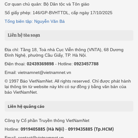
Cơ quan chủ quản: Bộ Dân tộc và Tôn giáo
Số giấy phép: 146/GP-BVHTTDL, cấp ngày 17/10/2025
Tổng biên tập: Nguyễn Văn Bá
Liên hệ tòa soạn
Địa chỉ: Tầng 18, Toà nhà Cục Viễn thông (VNTA), 68 Dương
Đình Nghệ, phường Cầu Giấy, TP. Hà Nội.
Điện thoại:
02439369898
- Hotline:
0923457788
Email: vietnamnet@vietnamnet.vn
© 1997 Báo VietNamNet. All rights reserved. Chỉ được phát hành
lại thông tin từ website này khi có sự đồng ý bằng văn bản của
báo VietNamNet.
Liên hệ quảng cáo
Công ty Cổ phần Truyền thông VietNamNet
0919405885 (Hà Nội)
0919435885 (Tp.HCM)
Hotline:
-
Email: contact@vietnamnet.vn