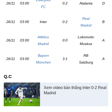
Liverpool
26/11
03:00
0:2
Atalanta
D
FC
Real
26/11
03:00
Inter
0:2
B
Madrid
Atlético
Lokomotiv
26/11
03:00
0:0
A
Madrid
Moskva
Bayern
RB
26/11
03:00
3:1
A
München
Salzburg
Q.C
Xem video bàn thắng Inter 0-2 Real
Madrid