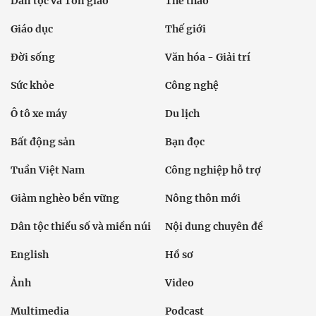
Dân tộc và Tôn giáo
Thể thao
Giáo dục
Thế giới
Đời sống
Văn hóa - Giải trí
Sức khỏe
Công nghệ
Ô tô xe máy
Du lịch
Bất động sản
Bạn đọc
Tuần Việt Nam
Công nghiệp hỗ trợ
Giảm nghèo bền vững
Nông thôn mới
Dân tộc thiểu số và miền núi
Nội dung chuyên đề
English
Hồ sơ
Ảnh
Video
Multimedia
Podcast