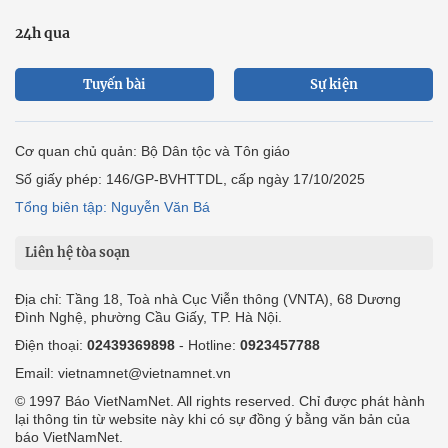
24h qua
Tuyến bài
Sự kiện
Cơ quan chủ quản: Bộ Dân tộc và Tôn giáo
Số giấy phép: 146/GP-BVHTTDL, cấp ngày 17/10/2025
Tổng biên tập: Nguyễn Văn Bá
Liên hệ tòa soạn
Địa chỉ: Tầng 18, Toà nhà Cục Viễn thông (VNTA), 68 Dương
Đình Nghệ, phường Cầu Giấy, TP. Hà Nội.
Điện thoại:
02439369898
- Hotline:
0923457788
Email: vietnamnet@vietnamnet.vn
© 1997 Báo VietNamNet. All rights reserved. Chỉ được phát hành
lại thông tin từ website này khi có sự đồng ý bằng văn bản của
báo VietNamNet.