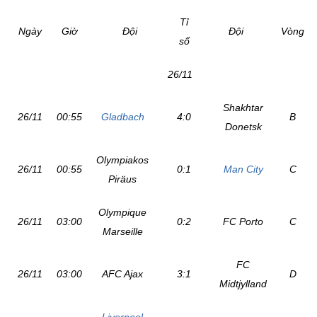
Tỉ
Ngày
Giờ
Đội
Đội
Vòng
số
26/11
Shakhtar
26/11
00:55
Gladbach
4:0
B
Donetsk
Olympiakos
26/11
00:55
0:1
Man City
C
Piräus
Olympique
26/11
03:00
0:2
FC Porto
C
Marseille
FC
26/11
03:00
AFC Ajax
3:1
D
Midtjylland