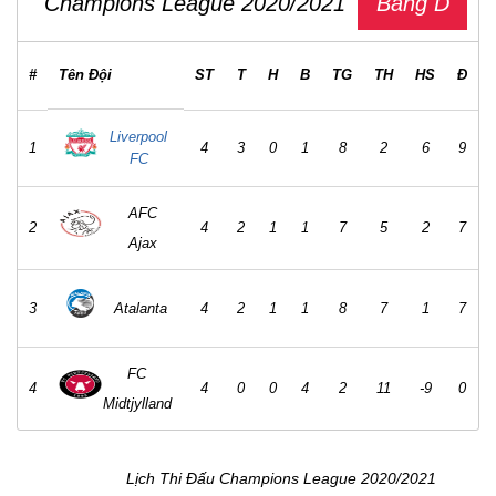
Champions League 2020/2021
Bảng D
#
Tên Đội
ST
T
H
B
TG
TH
HS
Đ
Liverpool
1
4
3
0
1
8
2
6
9
FC
AFC
2
4
2
1
1
7
5
2
7
Ajax
3
Atalanta
4
2
1
1
8
7
1
7
FC
4
4
0
0
4
2
11
-9
0
Midtjylland
Lịch Thi Đấu Champions League 2020/2021