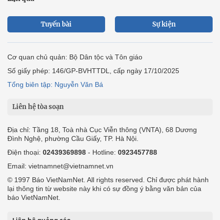
Tuyến bài
Sự kiện
Cơ quan chủ quản: Bộ Dân tộc và Tôn giáo
Số giấy phép: 146/GP-BVHTTDL, cấp ngày 17/10/2025
Tổng biên tập: Nguyễn Văn Bá
Liên hệ tòa soạn
Địa chỉ: Tầng 18, Toà nhà Cục Viễn thông (VNTA), 68 Dương
Đình Nghệ, phường Cầu Giấy, TP. Hà Nội.
Điện thoại:
02439369898
- Hotline:
0923457788
Email: vietnamnet@vietnamnet.vn
© 1997 Báo VietNamNet. All rights reserved. Chỉ được phát hành
lại thông tin từ website này khi có sự đồng ý bằng văn bản của
báo VietNamNet.
Liên hệ quảng cáo