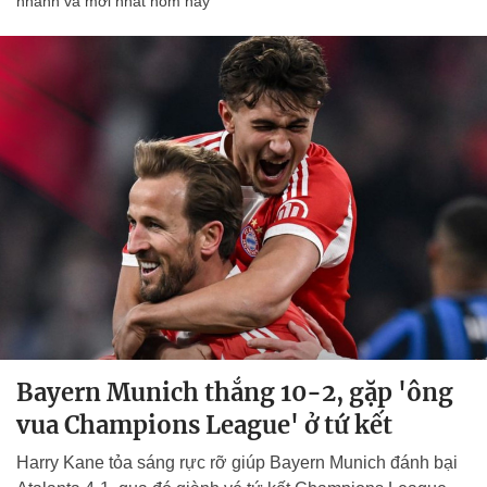
nhanh và mới nhất hôm nay
Bayern Munich thắng 10-2, gặp 'ông
vua Champions League' ở tứ kết
Harry Kane tỏa sáng rực rỡ giúp Bayern Munich đánh bại