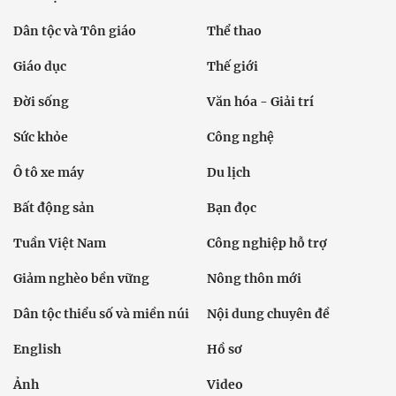
Dân tộc và Tôn giáo
Thể thao
Giáo dục
Thế giới
Đời sống
Văn hóa - Giải trí
Sức khỏe
Công nghệ
Ô tô xe máy
Du lịch
Bất động sản
Bạn đọc
Tuần Việt Nam
Công nghiệp hỗ trợ
Giảm nghèo bền vững
Nông thôn mới
Dân tộc thiểu số và miền núi
Nội dung chuyên đề
English
Hồ sơ
Ảnh
Video