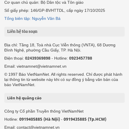
Cơ quan chủ quản: Bộ Dân tộc và Tôn giáo
Số giấy phép: 146/GP-BVHTTDL, cấp ngày 17/10/2025
Tổng biên tập: Nguyễn Văn Bá
Liên hệ tòa soạn
Địa chỉ: Tầng 18, Toà nhà Cục Viễn thông (VNTA), 68 Dương
Đình Nghệ, phường Cầu Giấy, TP. Hà Nội.
Điện thoại:
02439369898
- Hotline:
0923457788
Email: vietnamnet@vietnamnet.vn
© 1997 Báo VietNamNet. All rights reserved. Chỉ được phát hành
lại thông tin từ website này khi có sự đồng ý bằng văn bản của
báo VietNamNet.
Liên hệ quảng cáo
Công ty Cổ phần Truyền thông VietNamNet
0919405885 (Hà Nội)
0919435885 (Tp.HCM)
Hotline:
-
Email: contact@vietnamnet.vn