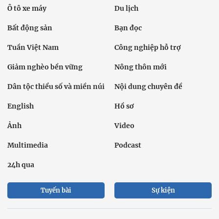
Ô tô xe máy
Du lịch
Bất động sản
Bạn đọc
Tuần Việt Nam
Công nghiệp hỗ trợ
Giảm nghèo bền vững
Nông thôn mới
Dân tộc thiểu số và miền núi
Nội dung chuyên đề
English
Hồ sơ
Ảnh
Video
Multimedia
Podcast
24h qua
Tuyến bài
Sự kiện