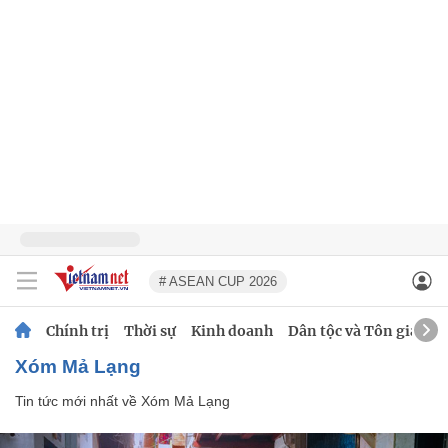
# ASEAN CUP 2026
Chính trị
Thời sự
Kinh doanh
Dân tộc và Tôn giáo
Xóm Mả Lạng
Tin tức mới nhất về
Xóm Mả Lạng