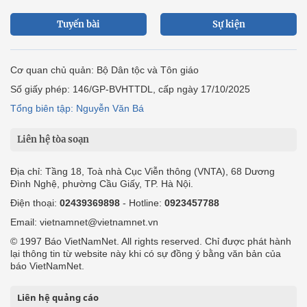
Tuyến bài
Sự kiện
Cơ quan chủ quản: Bộ Dân tộc và Tôn giáo
Số giấy phép: 146/GP-BVHTTDL, cấp ngày 17/10/2025
Tổng biên tập: Nguyễn Văn Bá
Liên hệ tòa soạn
Địa chỉ: Tầng 18, Toà nhà Cục Viễn thông (VNTA), 68 Dương
Đình Nghệ, phường Cầu Giấy, TP. Hà Nội.
Điện thoại:
02439369898
- Hotline:
0923457788
Email: vietnamnet@vietnamnet.vn
© 1997 Báo VietNamNet. All rights reserved. Chỉ được phát hành
lại thông tin từ website này khi có sự đồng ý bằng văn bản của
báo VietNamNet.
Liên hệ quảng cáo