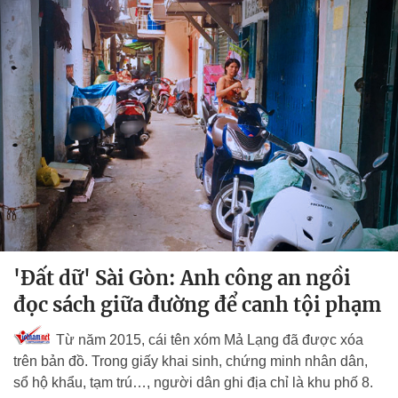
'Đất dữ' Sài Gòn: Anh công an ngồi
đọc sách giữa đường để canh tội phạm
Từ năm 2015, cái tên xóm Mả Lạng đã được xóa
trên bản đồ. Trong giấy khai sinh, chứng minh nhân dân,
sổ hộ khẩu, tạm trú…, người dân ghi địa chỉ là khu phố 8.