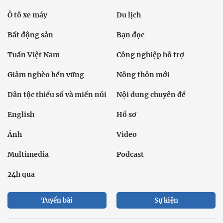
Ô tô xe máy
Du lịch
Bất động sản
Bạn đọc
Tuần Việt Nam
Công nghiệp hỗ trợ
Giảm nghèo bền vững
Nông thôn mới
Dân tộc thiểu số và miền núi
Nội dung chuyên đề
English
Hồ sơ
Ảnh
Video
Multimedia
Podcast
24h qua
Tuyến bài
Sự kiện