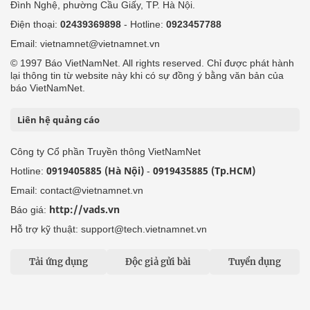
Đình Nghệ, phường Cầu Giấy, TP. Hà Nội.
Điện thoại:
02439369898
- Hotline:
0923457788
Email: vietnamnet@vietnamnet.vn
© 1997 Báo VietNamNet. All rights reserved. Chỉ được phát hành
lại thông tin từ website này khi có sự đồng ý bằng văn bản của
báo VietNamNet.
Liên hệ quảng cáo
Công ty Cổ phần Truyền thông VietNamNet
0919405885 (Hà Nội)
0919435885 (Tp.HCM)
Hotline:
-
Email: contact@vietnamnet.vn
http://vads.vn
Báo giá:
Hỗ trợ kỹ thuật: support@tech.vietnamnet.vn
Tải ứng dụng
Độc giả gửi bài
Tuyển dụng