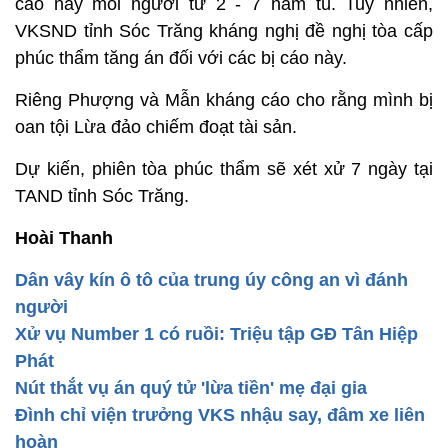
cáo này mỗi người từ 2 - 7 năm tù. Tuy nhiên,
VKSND tỉnh Sóc Trăng kháng nghị đề nghị tòa cấp
phúc thẩm tăng án đối với các bị cáo này.
Riêng Phượng và Mẫn kháng cáo cho rằng mình bị
oan tội Lừa đảo chiếm đoạt tài sản.
Dự kiến, phiên tòa phúc thẩm sẽ xét xử 7 ngày tại
TAND tỉnh Sóc Trăng.
Hoài Thanh
Dân vây kín ô tô của trung úy công an vì đánh
người
Xử vụ Number 1 có ruồi: Triệu tập GĐ Tân Hiệp
Phát
Nút thắt vụ án quý tử 'lừa tiền' mẹ đại gia
Đình chỉ viện trưởng VKS nhậu say, đâm xe liên
hoàn