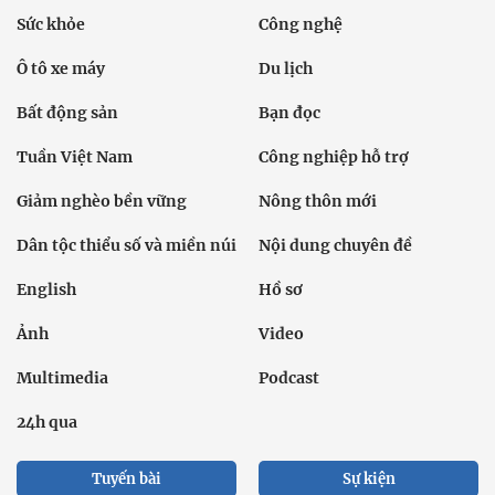
Sức khỏe
Công nghệ
Ô tô xe máy
Du lịch
Bất động sản
Bạn đọc
Tuần Việt Nam
Công nghiệp hỗ trợ
Giảm nghèo bền vững
Nông thôn mới
Dân tộc thiểu số và miền núi
Nội dung chuyên đề
English
Hồ sơ
Ảnh
Video
Multimedia
Podcast
24h qua
Tuyến bài
Sự kiện