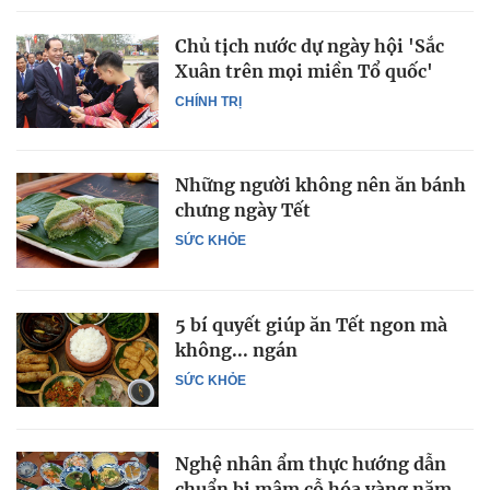
Chủ tịch nước dự ngày hội 'Sắc
Xuân trên mọi miền Tổ quốc'
CHÍNH TRỊ
Những người không nên ăn bánh
chưng ngày Tết
SỨC KHỎE
5 bí quyết giúp ăn Tết ngon mà
không... ngán
SỨC KHỎE
Nghệ nhân ẩm thực hướng dẫn
chuẩn bị mâm cỗ hóa vàng năm