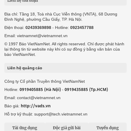
Liên hệ tòa soạn
Địa chỉ: Tầng 18, Toà nhà Cục Viễn thông (VNTA), 68 Dương
Đình Nghệ, phường Cầu Giấy, TP. Hà Nội.
Điện thoại:
02439369898
- Hotline:
0923457788
Email: vietnamnet@vietnamnet.vn
© 1997 Báo VietNamNet. All rights reserved. Chỉ được phát hành
lại thông tin từ website này khi có sự đồng ý bằng văn bản của
báo VietNamNet.
Liên hệ quảng cáo
Công ty Cổ phần Truyền thông VietNamNet
0919405885 (Hà Nội)
0919435885 (Tp.HCM)
Hotline:
-
Email: contact@vietnamnet.vn
http://vads.vn
Báo giá:
Hỗ trợ kỹ thuật: support@tech.vietnamnet.vn
Tải ứng dụng
Độc giả gửi bài
Tuyển dụng