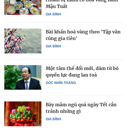
Mậu Tuất
GIA ĐÌNH
Bài khấn hoá vàng theo 'Tập văn
cúng gia tiên'
GIA ĐÌNH
Một tâm thế đổi mới, dám từ bỏ
quyền lực đang lan toả
GÓC NHÌN THẲNG
Bày mâm ngũ quả ngày Tết cần
tránh những gì
GIA ĐÌNH