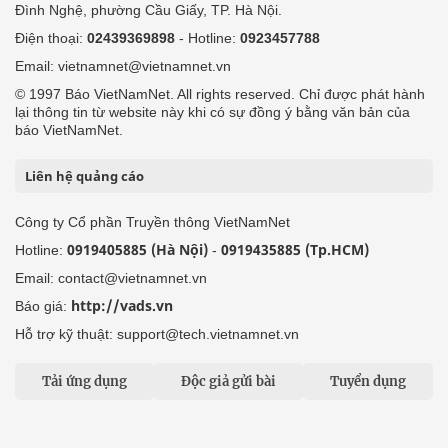
Đình Nghệ, phường Cầu Giấy, TP. Hà Nội.
Điện thoại:
02439369898
- Hotline:
0923457788
Email: vietnamnet@vietnamnet.vn
© 1997 Báo VietNamNet. All rights reserved. Chỉ được phát hành
lại thông tin từ website này khi có sự đồng ý bằng văn bản của
báo VietNamNet.
Liên hệ quảng cáo
Công ty Cổ phần Truyền thông VietNamNet
0919405885 (Hà Nội)
0919435885 (Tp.HCM)
Hotline:
-
Email: contact@vietnamnet.vn
http://vads.vn
Báo giá:
Hỗ trợ kỹ thuật: support@tech.vietnamnet.vn
Tải ứng dụng
Độc giả gửi bài
Tuyển dụng