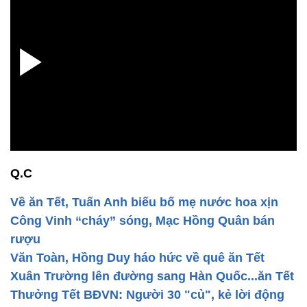
Q.C
Về ăn Tết, Tuấn Anh biếu bố mẹ nước hoa xịn
Công Vinh “cháy” sóng, Mạc Hồng Quân bán
rượu
Văn Toàn, Hồng Duy háo hức về quê ăn Tết
Xuân Trường lên đường sang Hàn Quốc...ăn Tết
Thưởng Tết BĐVN: Người 30 "củ", kẻ lời động