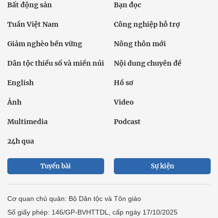
Bất động sản
Bạn đọc
Tuần Việt Nam
Công nghiệp hỗ trợ
Giảm nghèo bền vững
Nông thôn mới
Dân tộc thiểu số và miền núi
Nội dung chuyên đề
English
Hồ sơ
Ảnh
Video
Multimedia
Podcast
24h qua
Tuyến bài
Sự kiện
Cơ quan chủ quản: Bộ Dân tộc và Tôn giáo
Số giấy phép: 146/GP-BVHTTDL, cấp ngày 17/10/2025