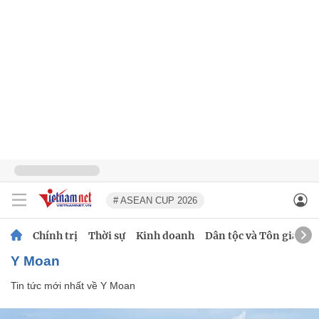
# ASEAN CUP 2026
Chính trị
Thời sự
Kinh doanh
Dân tộc và Tôn giáo
Y Moan
Tin tức mới nhất về
Y Moan