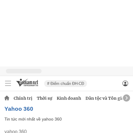
# Điểm chuẩn ĐH-CĐ
Chính trị
Thời sự
Kinh doanh
Dân tộc và Tôn giáo
yahoo 360
Tin tức mới nhất về
yahoo 360
yahoo 360