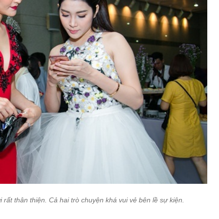
rất thân thiện. Cả hai trò chuyện khá vui vẻ bên lề sự kiện.