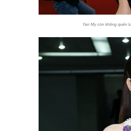
Yan My còn không quên lư