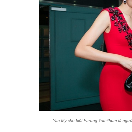
Yan My cho biết Farung Yuthithum là người 