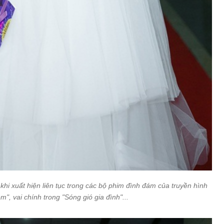
i xuất hiện liên tục trong các bộ phim đình đám của truyền hình
m", vai chính trong "Sóng gió gia đình"...