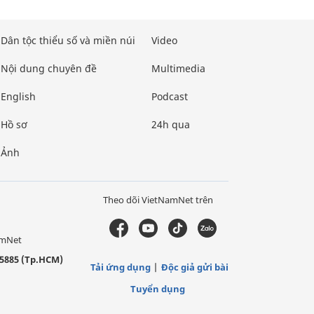
Dân tộc thiểu số và miền núi
Video
Nội dung chuyên đề
Multimedia
English
Podcast
Hồ sơ
24h qua
Ảnh
Theo dõi VietNamNet trên
amNet
5885 (Tp.HCM)
Tải ứng dụng
Độc giả gửi bài
Tuyển dụng