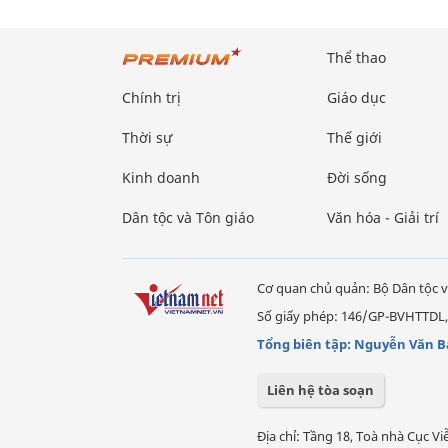
Thể thao
Chính trị
Giáo dục
Thời sự
Thế giới
Kinh doanh
Đời sống
Dân tộc và Tôn giáo
Văn hóa - Giải trí
Cơ quan chủ quản: Bộ Dân tộc v
Số giấy phép: 146/GP-BVHTTDL,
Tổng biên tập: Nguyễn Văn B
Liên hệ tòa soạn
Địa chỉ: Tầng 18, Toà nhà Cục 