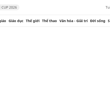
 CUP 2026
Tu
giáo
Giáo dục
Thế giới
Thể thao
Văn hóa - Giải trí
Đời sống
S