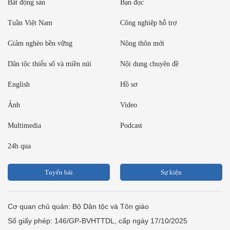
Bất động sản
Bạn đọc
Tuần Việt Nam
Công nghiệp hỗ trợ
Giảm nghèo bền vững
Nông thôn mới
Dân tộc thiểu số và miền núi
Nội dung chuyên đề
English
Hồ sơ
Ảnh
Video
Multimedia
Podcast
24h qua
Tuyến bài
Sự kiện
Cơ quan chủ quản: Bộ Dân tộc và Tôn giáo
Số giấy phép: 146/GP-BVHTTDL, cấp ngày 17/10/2025