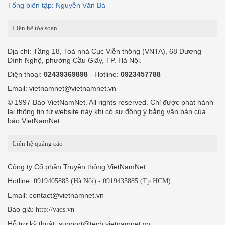
Tổng biên tập: Nguyễn Văn Bá
Liên hệ tòa soạn
Địa chỉ: Tầng 18, Toà nhà Cục Viễn thông (VNTA), 68 Dương
Đình Nghệ, phường Cầu Giấy, TP. Hà Nội.
Điện thoại:
02439369898
- Hotline:
0923457788
Email: vietnamnet@vietnamnet.vn
© 1997 Báo VietNamNet. All rights reserved. Chỉ được phát hành
lại thông tin từ website này khi có sự đồng ý bằng văn bản của
báo VietNamNet.
Liên hệ quảng cáo
Công ty Cổ phần Truyền thông VietNamNet
Hotline:
-
0919405885 (Hà Nội)
0919435885 (Tp.HCM)
Email: contact@vietnamnet.vn
Báo giá:
http://vads.vn
Hỗ trợ kỹ thuật: support@tech.vietnamnet.vn