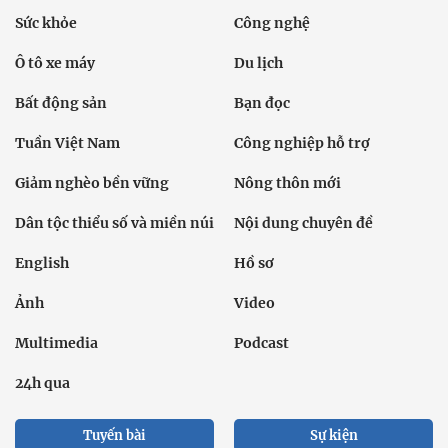
Sức khỏe
Công nghệ
Ô tô xe máy
Du lịch
Bất động sản
Bạn đọc
Tuần Việt Nam
Công nghiệp hỗ trợ
Giảm nghèo bền vững
Nông thôn mới
Dân tộc thiểu số và miền núi
Nội dung chuyên đề
English
Hồ sơ
Ảnh
Video
Multimedia
Podcast
24h qua
Tuyến bài
Sự kiện