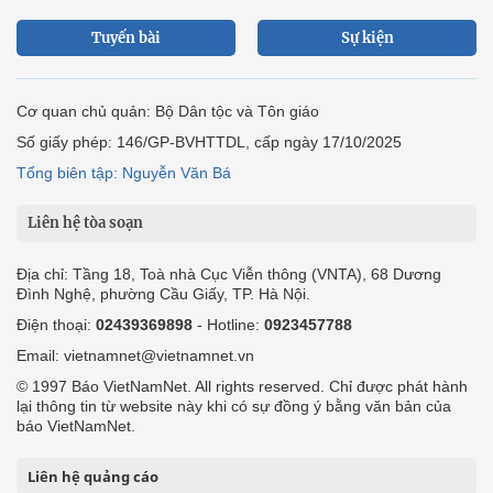
Tuyến bài
Sự kiện
Cơ quan chủ quản: Bộ Dân tộc và Tôn giáo
Số giấy phép: 146/GP-BVHTTDL, cấp ngày 17/10/2025
Tổng biên tập: Nguyễn Văn Bá
Liên hệ tòa soạn
Địa chỉ: Tầng 18, Toà nhà Cục Viễn thông (VNTA), 68 Dương
Đình Nghệ, phường Cầu Giấy, TP. Hà Nội.
Điện thoại:
02439369898
- Hotline:
0923457788
Email: vietnamnet@vietnamnet.vn
© 1997 Báo VietNamNet. All rights reserved. Chỉ được phát hành
lại thông tin từ website này khi có sự đồng ý bằng văn bản của
báo VietNamNet.
Liên hệ quảng cáo