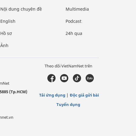
Nội dung chuyên đề
Multimedia
English
Podcast
Hồ sơ
24h qua
Ảnh
Theo dõi VietNamNet trên
amNet
5885 (Tp.HCM)
Tải ứng dụng
Độc giả gửi bài
Tuyển dụng
mnet.vn