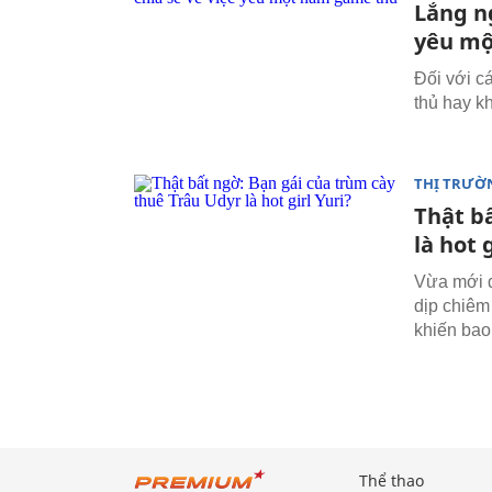
Lắng n
yêu mộ
Đối với c
thủ hay k
THỊ TRƯỜ
Thật b
là hot 
Vừa mới đ
dịp chiêm
khiến bao
Thể thao