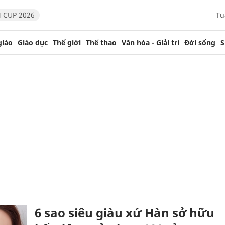
 CUP 2026
Tu
giáo
Giáo dục
Thế giới
Thể thao
Văn hóa - Giải trí
Đời sống
S
6 sao siêu giàu xứ Hàn sở hữu