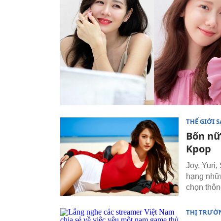
THẾ GIỚI 
Bốn nữ
Kpop
Joy, Yuri
hạng nhữn
chọn thôn
THỊ TRƯỜ