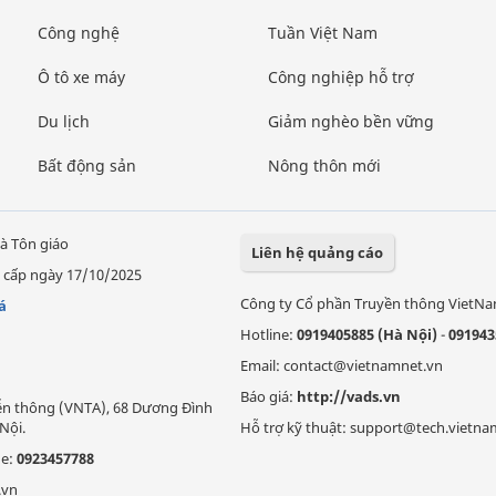
Công nghệ
Tuần Việt Nam
Ô tô xe máy
Công nghiệp hỗ trợ
Du lịch
Giảm nghèo bền vững
Bất động sản
Nông thôn mới
à Tôn giáo
Liên hệ quảng cáo
 cấp ngày 17/10/2025
Công ty Cổ phần Truyền thông VietN
á
Hotline:
0919405885 (Hà Nội)
-
091943
Email: contact@vietnamnet.vn
Báo giá:
http://vads.vn
Viễn thông (VNTA), 68 Dương Đình
Nội.
Hỗ trợ kỹ thuật: support@tech.vietna
ne:
0923457788
.vn