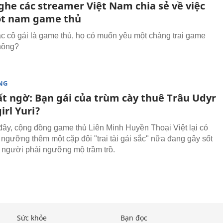
ghe các streamer Việt Nam chia sẻ về việc
t nam game thủ
ác cô gái là game thủ, họ có muốn yêu một chàng trai game
hông?
NG
ất ngờ: Bạn gái của trùm cày thuê Trâu Udyr
girl Yuri?
ây, cộng đồng game thủ Liên Minh Huyền Thoại Việt lại có
 ngưỡng thêm một cặp đôi "trai tài gái sắc" nữa đang gây sốt
 người phải ngưỡng mộ trầm trồ.
Sức khỏe
Bạn đọc