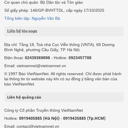
Cơ quan chủ quản: Bộ Dân tộc và Tôn giáo
Số giấy phép: 146/GP-BVHTTDL, cấp ngày 17/10/2025
Tổng biên tập: Nguyễn Văn Bá
Liên hệ tòa soạn
Địa chỉ: Tầng 18, Toà nhà Cục Viễn thông (VNTA), 68 Dương
Đình Nghệ, phường Cầu Giấy, TP. Hà Nội.
Điện thoại:
02439369898
- Hotline:
0923457788
Email: vietnamnet@vietnamnet.vn
© 1997 Báo VietNamNet. All rights reserved. Chỉ được phát hành
lại thông tin từ website này khi có sự đồng ý bằng văn bản của
báo VietNamNet.
Liên hệ quảng cáo
Công ty Cổ phần Truyền thông VietNamNet
0919405885 (Hà Nội)
0919435885 (Tp.HCM)
Hotline:
-
Email: contact@vietnamnet.vn