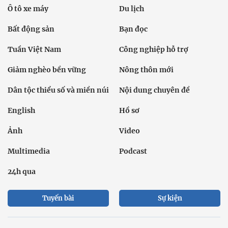
Ô tô xe máy
Du lịch
Bất động sản
Bạn đọc
Tuần Việt Nam
Công nghiệp hỗ trợ
Giảm nghèo bền vững
Nông thôn mới
Dân tộc thiểu số và miền núi
Nội dung chuyên đề
English
Hồ sơ
Ảnh
Video
Multimedia
Podcast
24h qua
Tuyến bài
Sự kiện