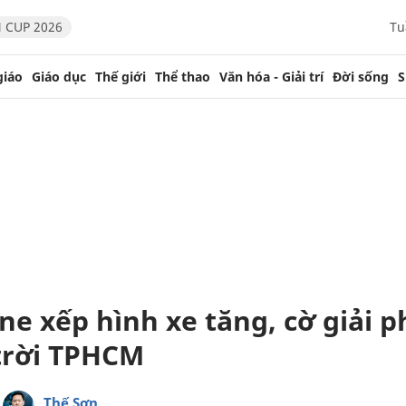
 CUP 2026
Tu
giáo
Giáo dục
Thế giới
Thể thao
Văn hóa - Giải trí
Đời sống
S
ne xếp hình xe tăng, cờ giải 
trời TPHCM
Thế Sơn