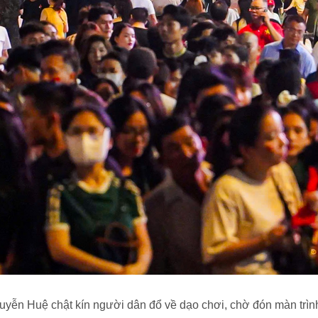
uyễn Huệ chật kín người dân đổ về dạo chơi, chờ đón màn trìn