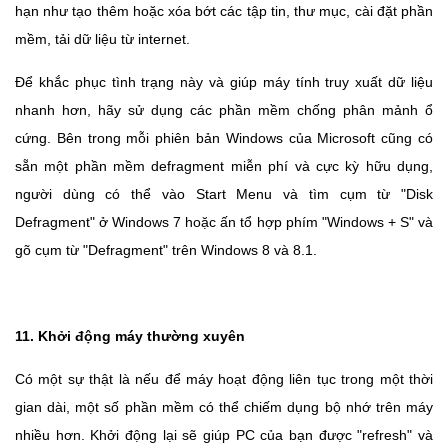
hạn như tạo thêm hoặc xóa bớt các tập tin, thư mục, cài đặt phần
mềm, tải dữ liệu từ internet.
Để khắc phục tình trạng này và giúp máy tính truy xuất dữ liệu
nhanh hơn, hãy sử dụng các phần mềm chống phân mảnh ổ
cứng. Bên trong mỗi phiên bản Windows của Microsoft cũng có
sẵn một phần mềm defragment miễn phí và cực kỳ hữu dụng,
người dùng có thể vào Start Menu và tìm cụm từ "Disk
Defragment" ở Windows 7 hoặc ấn tổ hợp phím "Windows + S" và
gõ cụm từ "Defragment" trên Windows 8 và 8.1.
11. Khởi động máy thường xuyên
Có một sự thật là nếu để máy hoạt động liên tục trong một thời
gian dài, một số phần mềm có thể chiếm dụng bộ nhớ trên máy
nhiều hơn. Khởi động lại sẽ giúp PC của bạn được "refresh" và