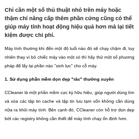
Chỉ cần một số thủ thuật nhỏ trên máy hoặc
thậm chí nâng cấp thêm phần cứng cũng có thể
giúp máy tính hoạt động hiệu quả hơn mà lại tiết
kiệm được chi phí.
Máy tính thường khi đến một độ tuổi nào đó sẽ chạy chậm đi, tuy
nhiên thay vì bỏ chiếc máy vào một xó thì hãy thử một số phương
pháp để lấy lại phần nào "sinh lực" cho cỗ máy.
1. Sử dụng phần mềm dọn dẹp "rác" thường xuyên
CCleaner là một phần mềm cực kỳ hữu hiệu, giúp người dùng tìm
và xóa các tập tin cache và tập tin lưu tạm vốn không cần dùng
nữa ra khỏi máy tính. Bên cạnh đó, CCleaner còn hỗ trợ dọn dẹp
bớt các registry không cần thiết để máy tính chạy ổn định hơn.