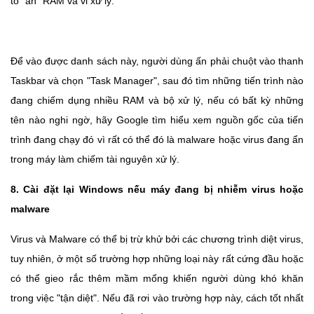
tố "ăn" RAM và vi xử lý.
Để vào được danh sách này, người dùng ấn phải chuột vào thanh
Taskbar và chọn "Task Manager", sau đó tìm những tiến trình nào
đang chiếm dụng nhiều RAM và bộ xử lý, nếu có bất kỳ những
tên nào nghi ngờ, hãy Google tìm hiểu xem nguồn gốc của tiến
trình đang chạy đó vì rất có thể đó là malware hoặc virus đang ẩn
trong máy làm chiếm tài nguyên xử lý.
8. Cài đặt lại Windows nếu máy đang bị nhiễm virus hoặc
malware
Virus và Malware có thể bị trừ khử bởi các chương trình diệt virus,
tuy nhiên, ở một số trường hợp những loại này rất cứng đầu hoặc
có thể gieo rắc thêm mầm mống khiến người dùng khó khăn
trong việc "tận diệt". Nếu đã rơi vào trường hợp này, cách tốt nhất