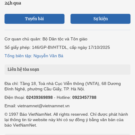
24h qua
Tuyến bài
Sự kiện
Cơ quan chủ quản: Bộ Dân tộc và Tôn giáo
Số giấy phép: 146/GP-BVHTTDL, cấp ngày 17/10/2025
Tổng biên tập: Nguyễn Văn Bá
Liên hệ tòa soạn
Địa chỉ: Tầng 18, Toà nhà Cục Viễn thông (VNTA), 68 Dương
Đình Nghệ, phường Cầu Giấy, TP. Hà Nội.
Điện thoại:
02439369898
- Hotline:
0923457788
Email: vietnamnet@vietnamnet.vn
© 1997 Báo VietNamNet. All rights reserved. Chỉ được phát hành
lại thông tin từ website này khi có sự đồng ý bằng văn bản của
báo VietNamNet.