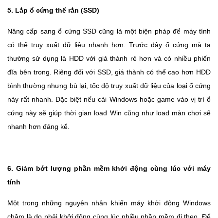
5. Lắp ổ cứng thể rắn (SSD)
Nâng cấp sang ổ cứng SSD cũng là một biện pháp để máy tính
có thể truy xuất dữ liệu nhanh hơn. Trước đây ổ cứng mà ta
thường sử dụng là HDD với giá thành rẻ hơn và có nhiều phiến
đĩa bên trong. Riêng đối với SSD, giá thành có thể cao hơn HDD
bình thường nhưng bù lại, tốc độ truy xuất dữ liệu của loại ổ cứng
này rất nhanh. Đặc biệt nếu cài Windows hoặc game vào vị trí ổ
cứng này sẽ giúp thời gian load Win cũng như load màn chơi sẽ
nhanh hơn đáng kể.
6. Giảm bớt lượng phần mềm khởi động cùng lúc với máy
tính
Một trong những nguyên nhân khiến máy khởi động Windows
chậm là do phải khởi động cùng lúc nhiều phần mềm đi theo. Để