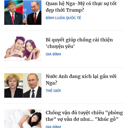
Quan hệ Nga-Mỹ có thực sự tốt
đẹp thời Trump?
BÌNH LUẬN QUỐC TẾ
Bí quyết giúp chồng cải thiện
'chuyện yêu'
GIA ĐÌNH
Nước Anh đang xích lại gần với
Nga?
THẾ GIỚI
Chồng vận đủ tuyệt chiêu "phòng
the" vợ vẫn đơ như... "khúc gỗ"
GIA ĐÌNH