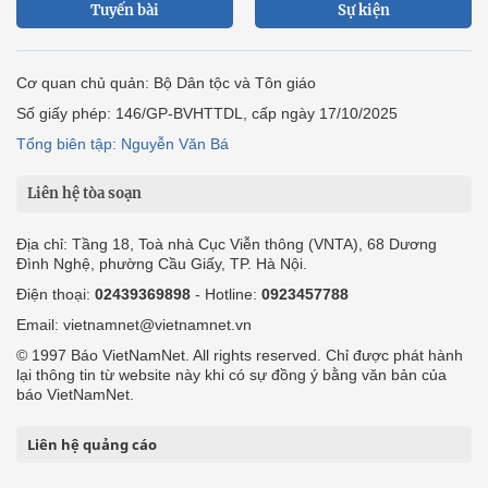
Tuyến bài
Sự kiện
Cơ quan chủ quản: Bộ Dân tộc và Tôn giáo
Số giấy phép: 146/GP-BVHTTDL, cấp ngày 17/10/2025
Tổng biên tập: Nguyễn Văn Bá
Liên hệ tòa soạn
Địa chỉ: Tầng 18, Toà nhà Cục Viễn thông (VNTA), 68 Dương
Đình Nghệ, phường Cầu Giấy, TP. Hà Nội.
Điện thoại:
02439369898
- Hotline:
0923457788
Email: vietnamnet@vietnamnet.vn
© 1997 Báo VietNamNet. All rights reserved. Chỉ được phát hành
lại thông tin từ website này khi có sự đồng ý bằng văn bản của
báo VietNamNet.
Liên hệ quảng cáo