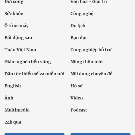
Đời sống
Văn hóa - Giải trí
Sức khỏe
Công nghệ
Ô tô xe máy
Du lịch
Bất động sản
Bạn đọc
Tuần Việt Nam
Công nghiệp hỗ trợ
Giảm nghèo bền vững
Nông thôn mới
Dân tộc thiểu số và miền núi
Nội dung chuyên đề
English
Hồ sơ
Ảnh
Video
Multimedia
Podcast
24h qua