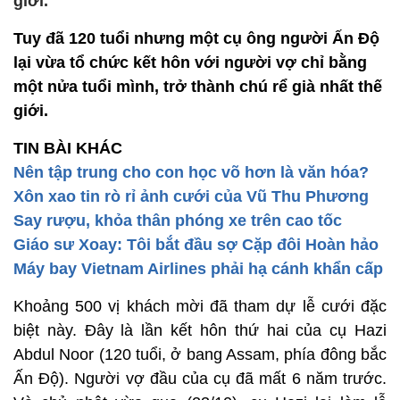
giới.
Tuy đã 120 tuổi nhưng một cụ ông người Ấn Độ
lại vừa tổ chức kết hôn với người vợ chỉ bằng
một nửa tuổi mình, trở thành chú rể già nhất thế
giới.
TIN BÀI KHÁC
Nên tập trung cho con học võ hơn là văn hóa?
Xôn xao tin rò rỉ ảnh cưới của Vũ Thu Phương
Say rượu, khỏa thân phóng xe trên cao tốc
Giáo sư Xoay: Tôi bắt đầu sợ Cặp đôi Hoàn hảo
Máy bay Vietnam Airlines phải hạ cánh khẩn cấp
Khoảng 500 vị khách mời đã tham dự lễ cưới đặc
biệt này. Đây là lần kết hôn thứ hai của cụ Hazi
Abdul Noor (120 tuổi, ở bang Assam, phía đông bắc
Ấn Độ). Người vợ đầu của cụ đã mất 6 năm trước.