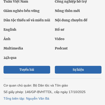
Tuần Việt Nam
Công nghiệp hỗ trợ
Giảm nghèo bền vững
Nông thôn mới
Dân tộc thiểu số và miền núi
Nội dung chuyên đề
English
Hồ sơ
Ảnh
Video
Multimedia
Podcast
24h qua
Tuyến bài
Sự kiện
Cơ quan chủ quản: Bộ Dân tộc và Tôn giáo
Số giấy phép: 146/GP-BVHTTDL, cấp ngày 17/10/2025
Tổng biên tập: Nguyễn Văn Bá