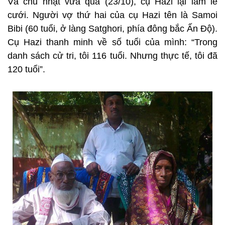
Và chủ nhật vừa qua (23/10), cụ Hazi lại làm lễ
cưới. Người vợ thứ hai của cụ Hazi tên là Samoi
Bibi (60 tuổi, ở làng Satghori, phía đông bắc Ấn Độ).
Cụ Hazi thanh minh về số tuổi của mình: “Trong
danh sách cử tri, tôi 116 tuổi. Nhưng thực tế, tôi đã
120 tuổi”.