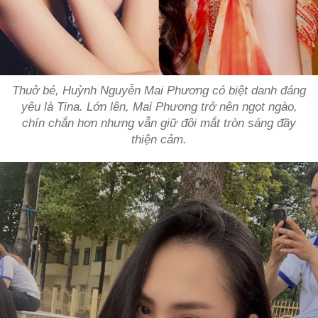
Thuở bé, Huỳnh Nguyễn Mai Phương có biệt danh đáng
yêu là Tina. Lớn lên, Mai Phương trở nên ngọt ngào,
chín chắn hơn nhưng vẫn giữ đôi mắt tròn sáng đầy
thiện cảm.