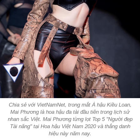
Chia sẻ với VietNamNet, trong mắt Á hậu Kiều Loan,
Mai Phương là hoa hậu đa tài đầu tiên trong lịch sử
nhan sắc Việt. Mai Phương từng lọt Top 5
"Người đẹp
Tài năng"
tại Hoa hậu Việt Nam 2020 và thắng danh
hiệu này năm nay.