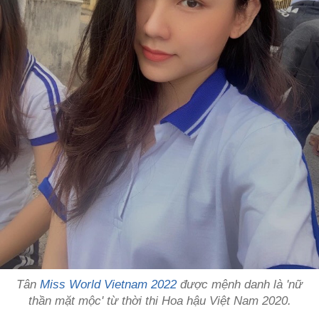
Tân
Miss World Vietnam 2022
được mệnh danh là 'nữ
thần mặt mộc' từ thời thi Hoa hậu Việt Nam 2020.