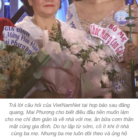
Trả lời câu hỏi của VietNamNet tại họp báo sau đăng
quang, Mai Phương cho biết điều đầu tiên muốn làm
cho mẹ chỉ đơn giản là về nhà với mẹ, ăn bữa cơm thân
mật cùng gia đình. Do tự lập từ sớm, cô ít khi ở nhà
cùng ba mẹ. Nhưng ba mẹ luôn dõi theo và ủng hộ