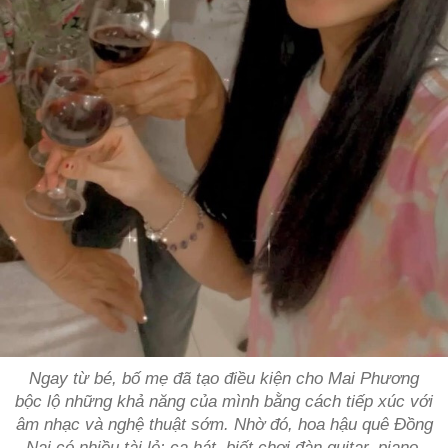
Ngay từ bé, bố mẹ đã tạo điều kiện cho Mai Phương
bộc lộ những khả năng của mình bằng cách tiếp xúc với
âm nhạc và nghệ thuật sớm. Nhờ đó, hoa hậu quê Đồng
Nai có nhiều tài lẻ: ca hát, biết chơi đàn guitar, piano,