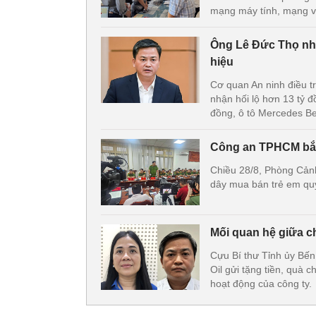
mạng máy tính, mạng vi
Ông Lê Đức Thọ nhận
hiệu
Cơ quan An ninh điều t
nhận hối lộ hơn 13 tỷ đ
đồng, ô tô Mercedes Ben
Công an TPHCM bắt 
Chiều 28/8, Phòng Cảnh
dây mua bán trẻ em qu
Mối quan hệ giữa c
Cựu Bí thư Tỉnh ủy Bến
Oil gửi tặng tiền, quà 
hoạt động của công ty.