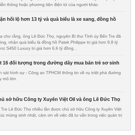
ễn thông hoặc phương tiện điện tử của người khác.
 hối lộ hơn 13 tỷ và quà biếu là xe sang, đồng hồ
ra cho rằng, ông Lê Đức Thọ, nguyên Bí thư Tỉnh ủy Bến Tre đã
ồng, nhận quà biếu là đồng hồ Patek Philippe trị giá hơn 9,8 tỷ
z S450 Luxury trị giá hơn 6,6 tỷ đồng...
16 đối tượng trong đường dây mua bán trẻ sơ sinh
 sát hình sự - Công an TPHCM thông tin về vụ triệt phá đường
y mô lớn.
hủ sở hữu Công ty Xuyên Việt Oil và ông Lê Đức Thọ
 Tre Lê Đức Thọ nhiều lần được chủ sở hữu Công ty Xuyên Việt
chúc mừng sinh nhật, cảm ơn về việc đã tư vấn trong việc quản trị