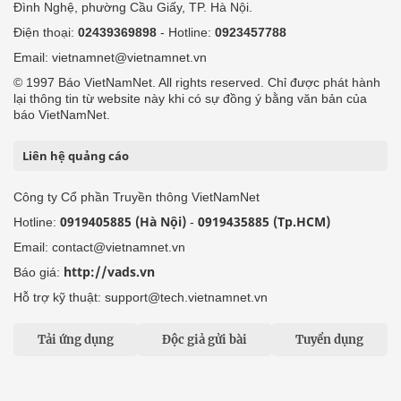
Đình Nghệ, phường Cầu Giấy, TP. Hà Nội.
Điện thoại:
02439369898
- Hotline:
0923457788
Email: vietnamnet@vietnamnet.vn
© 1997 Báo VietNamNet. All rights reserved. Chỉ được phát hành
lại thông tin từ website này khi có sự đồng ý bằng văn bản của
báo VietNamNet.
Liên hệ quảng cáo
Công ty Cổ phần Truyền thông VietNamNet
0919405885 (Hà Nội)
0919435885 (Tp.HCM)
Hotline:
-
Email: contact@vietnamnet.vn
http://vads.vn
Báo giá:
Hỗ trợ kỹ thuật: support@tech.vietnamnet.vn
Tải ứng dụng
Độc giả gửi bài
Tuyển dụng