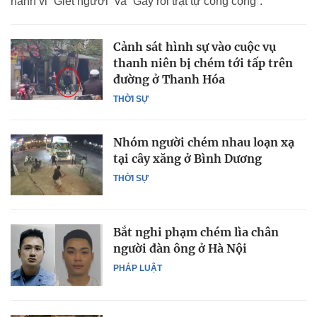
hành vi “Giết người” và “Gây rối trật tự công cộng”.
Cảnh sát hình sự vào cuộc vụ
thanh niên bị chém tới tấp trên
đường ở Thanh Hóa
THỜI SỰ
Nhóm người chém nhau loạn xạ
tại cây xăng ở Bình Dương
THỜI SỰ
Bắt nghi phạm chém lìa chân
người đàn ông ở Hà Nội
PHÁP LUẬT