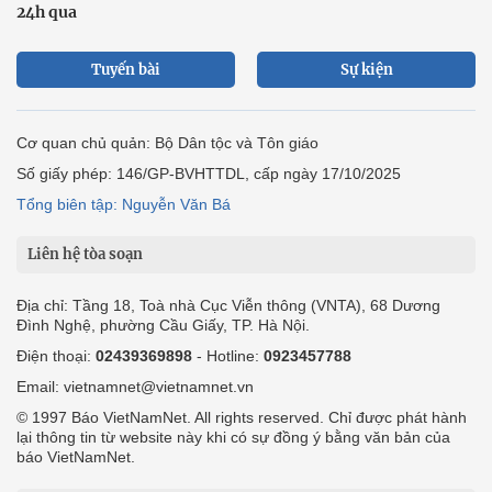
24h qua
Tuyến bài
Sự kiện
Cơ quan chủ quản: Bộ Dân tộc và Tôn giáo
Số giấy phép: 146/GP-BVHTTDL, cấp ngày 17/10/2025
Tổng biên tập: Nguyễn Văn Bá
Liên hệ tòa soạn
Địa chỉ: Tầng 18, Toà nhà Cục Viễn thông (VNTA), 68 Dương
Đình Nghệ, phường Cầu Giấy, TP. Hà Nội.
Điện thoại:
02439369898
- Hotline:
0923457788
Email: vietnamnet@vietnamnet.vn
© 1997 Báo VietNamNet. All rights reserved. Chỉ được phát hành
lại thông tin từ website này khi có sự đồng ý bằng văn bản của
báo VietNamNet.