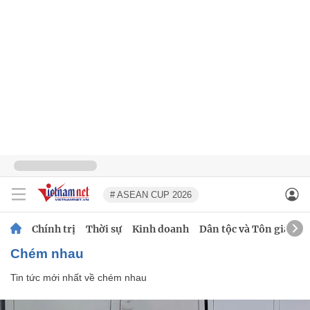
# ASEAN CUP 2026
Chính trị
Thời sự
Kinh doanh
Dân tộc và Tôn giáo
chém nhau
Tin tức mới nhất về
chém nhau