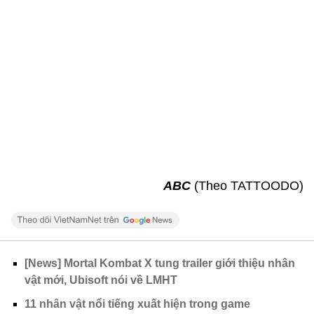
[News] Mortal Kombat X tung trailer giới thiệu nhân
vật mới, Ubisoft nói về LMHT
11 nhân vật nổi tiếng xuất hiện trong game
Nhân vật nào trong MMORPG bom tấn 2014 -
Destiny phù hợp vs bạn?
Xem thêm về:
Murdered Soul Suspect
Mercenaries
Saints Row 2
The Bouncer
nhân vật game có hình xăm
Assassins Creed Black Flag
Resident Evil 5
Fatal Frame
Mass Effect 2
Tekken
gears of war
kratos
Left 4 Dead
Far Cry
Tattoo
hình xăm
Tha Thu
Assassins Creed
GTA V
Street Fighter