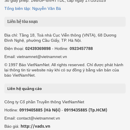
Công ty Cổ phần Truyền thông VietNamNet
0919405885 (Hà Nội)
0919435885 (Tp.HCM)
Hotline:
-
Email: contact@vietnamnet.vn
http://vads.vn
Báo giá:
Hỗ trợ kỹ thuật: support@tech.vietnamnet.vn
Tải ứng dụng
Độc giả gửi bài
Tuyển dụng