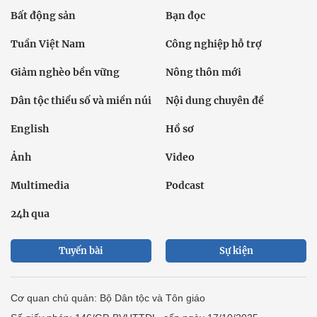
Tuyến bài
Sự kiện
Cơ quan chủ quản: Bộ Dân tộc và Tôn giáo
Số giấy phép: 146/GP-BVHTTDL, cấp ngày 17/10/2025
Tổng biên tập: Nguyễn Văn Bá
Liên hệ tòa soạn
Địa chỉ: Tầng 18, Toà nhà Cục Viễn thông (VNTA), 68 Dương
Đình Nghệ, phường Cầu Giấy, TP. Hà Nội.
Điện thoại:
02439369898
- Hotline:
0923457788
Email: vietnamnet@vietnamnet.vn
© 1997 Báo VietNamNet. All rights reserved. Chỉ được phát hành
lại thông tin từ website này khi có sự đồng ý bằng văn bản của
báo VietNamNet.
Liên hệ quảng cáo