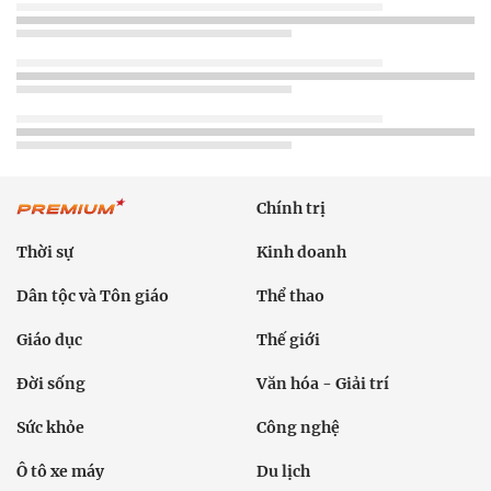
Đời sống
Văn hóa - Giải trí
Sức khỏe
Công nghệ
Ô tô xe máy
Du lịch
Bất động sản
Bạn đọc
Tuần Việt Nam
Công nghiệp hỗ trợ
Giảm nghèo bền vững
Nông thôn mới
Dân tộc thiểu số và miền núi
Nội dung chuyên đề
English
Hồ sơ
Ảnh
Video
Multimedia
Podcast
24h qua