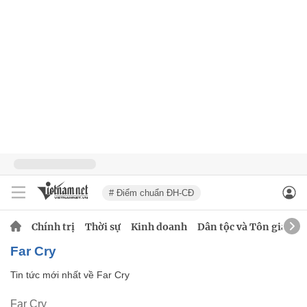
# Điểm chuẩn ĐH-CĐ
Chính trị
Thời sự
Kinh doanh
Dân tộc và Tôn giáo
Far Cry
Tin tức mới nhất về
Far Cry
Far Cry