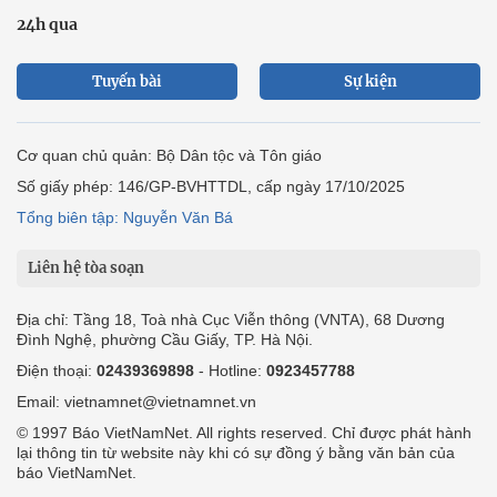
24h qua
Tuyến bài
Sự kiện
Cơ quan chủ quản: Bộ Dân tộc và Tôn giáo
Số giấy phép: 146/GP-BVHTTDL, cấp ngày 17/10/2025
Tổng biên tập: Nguyễn Văn Bá
Liên hệ tòa soạn
Địa chỉ: Tầng 18, Toà nhà Cục Viễn thông (VNTA), 68 Dương
Đình Nghệ, phường Cầu Giấy, TP. Hà Nội.
Điện thoại:
02439369898
- Hotline:
0923457788
Email: vietnamnet@vietnamnet.vn
© 1997 Báo VietNamNet. All rights reserved. Chỉ được phát hành
lại thông tin từ website này khi có sự đồng ý bằng văn bản của
báo VietNamNet.