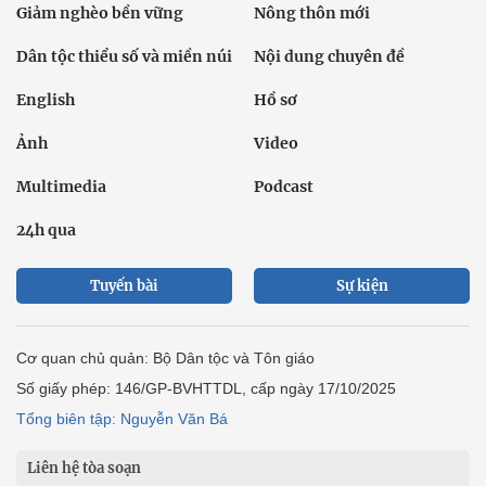
Giảm nghèo bền vững
Nông thôn mới
Dân tộc thiểu số và miền núi
Nội dung chuyên đề
English
Hồ sơ
Ảnh
Video
Multimedia
Podcast
24h qua
Tuyến bài
Sự kiện
Cơ quan chủ quản: Bộ Dân tộc và Tôn giáo
Số giấy phép: 146/GP-BVHTTDL, cấp ngày 17/10/2025
Tổng biên tập: Nguyễn Văn Bá
Liên hệ tòa soạn