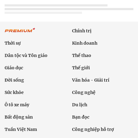
Chính trị
Thời sự
Kinh doanh
Dân tộc và Tôn giáo
Thể thao
Giáo dục
Thế giới
Đời sống
Văn hóa - Giải trí
Sức khỏe
Công nghệ
Ô tô xe máy
Du lịch
Bất động sản
Bạn đọc
Tuần Việt Nam
Công nghiệp hỗ trợ