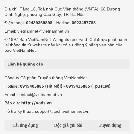
Địa chỉ: Tầng 18, Toà nhà Cục Viễn thông (VNTA), 68 Dương
Đình Nghệ, phường Cầu Giấy, TP. Hà Nội.
Điện thoại:
02439369898
- Hotline:
0923457788
Email: vietnamnet@vietnamnet.vn
© 1997 Báo VietNamNet. All rights reserved. Chỉ được phát hành
lại thông tin từ website này khi có sự đồng ý bằng văn bản của
báo VietNamNet.
Liên hệ quảng cáo
Công ty Cổ phần Truyền thông VietNamNet
0919405885 (Hà Nội)
0919435885 (Tp.HCM)
Hotline:
-
Email: contact@vietnamnet.vn
http://vads.vn
Báo giá:
Hỗ trợ kỹ thuật: support@tech.vietnamnet.vn
Tải ứng dụng
Độc giả gửi bài
Tuyển dụng