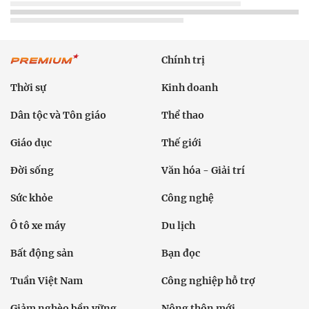
Chính trị
Thời sự
Kinh doanh
Dân tộc và Tôn giáo
Thể thao
Giáo dục
Thế giới
Đời sống
Văn hóa - Giải trí
Sức khỏe
Công nghệ
Ô tô xe máy
Du lịch
Bất động sản
Bạn đọc
Tuần Việt Nam
Công nghiệp hỗ trợ
Giảm nghèo bền vững
Nông thôn mới