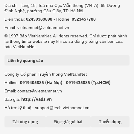
Địa chỉ: Tầng 18, Toà nhà Cục Viễn thông (VNTA), 68 Dương
Đình Nghệ, phường Cầu Giấy, TP. Hà Nội.
Điện thoại:
02439369898
- Hotline:
0923457788
Email: vietnamnet@vietnamnet.vn
© 1997 Báo VietNamNet. All rights reserved. Chỉ được phát hành
lại thông tin từ website này khi có sự đồng ý bằng văn bản của
báo VietNamNet.
Liên hệ quảng cáo
Công ty Cổ phần Truyền thông VietNamNet
0919405885 (Hà Nội)
0919435885 (Tp.HCM)
Hotline:
-
Email: contact@vietnamnet.vn
http://vads.vn
Báo giá:
Hỗ trợ kỹ thuật: support@tech.vietnamnet.vn
Tải ứng dụng
Độc giả gửi bài
Tuyển dụng