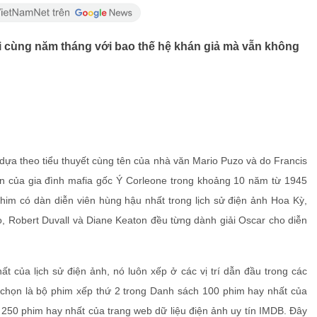
 cùng năm tháng với bao thế hệ khán giả mà vẫn không
ựa theo tiểu thuyết cùng tên của nhà văn Mario Puzo và do Francis
n của gia đình mafia gốc Ý Corleone trong khoảng 10 năm từ 1945
im có dàn diễn viên hùng hậu nhất trong lịch sử điện ảnh Hoa Kỳ,
no, Robert Duvall và Diane Keaton đều từng dành giải Oscar cho diễn
t của lịch sử điện ảnh, nó luôn xếp ở các vị trí dẫn đầu trong các
 chọn là bộ phim xếp thứ 2 trong Danh sách 100 phim hay nhất của
250 phim hay nhất của trang web dữ liệu điện ảnh uy tín IMDB. Đây