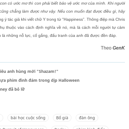
 con có ước mơ thì con phải biết bảo vệ ước mơ của mình. Khi người
 cũng chẳng làm được như vậy. Nếu con muốn đạt được điều gì, hãy
ng ý tác giả khi viết chữ Y trong từ “Happiness”. Thông điệp mà Chris
hụ thuộc vào cách định nghĩa về nó, mà là cách mỗi người tự cảm
h là những nỗ lực, cố gắng, đấu tranh của anh đã được đền đáp.
Theo
GenK
 siêu anh hùng mới "Shazam!"
 tựa phim đình đám trong dịp Halloween
ney đã bỏ lỡ
bài học cuộc sống
Bố già
đàn ông