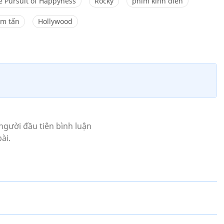
e Pursuit of Happyness
Rocky
phim kinh điển
m tấn
Hollywood