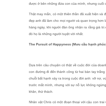
được ở bên những đứa con của mình, nhưng cuối cù
Thật may mắn, có một thiên thần đã xuất hiện và đ
đẹp anh đã làm cho mọi người và quan trọng hơn là
hàng ngày, khi người đàn ông nhận ra rằng giá trị 
đó họ là những người tuyệt vời nhất.
The Pursuit of Happyness (Mưu cầu hạnh phúc
Dựa trên câu chuyện có thật về cuộc đời của doan
con đường đi đến thành công từ hai bàn tay trắng
chuỗi bất hạnh xảy ra trong cuộc đời anh: vỡ nợ, vợ 
trước mắt mình, nhưng với sự nỗ lực không ngừng 
khăn, thử thách.
Nhân vật Chris có một đoạn thoại với cậu con trai