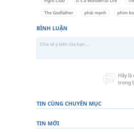
Fight Club
It's a Wonderful Life
Th
The Godfather
phái mạnh
phim bo
TIN CÙNG CHUYÊN MỤC
TIN MỚI