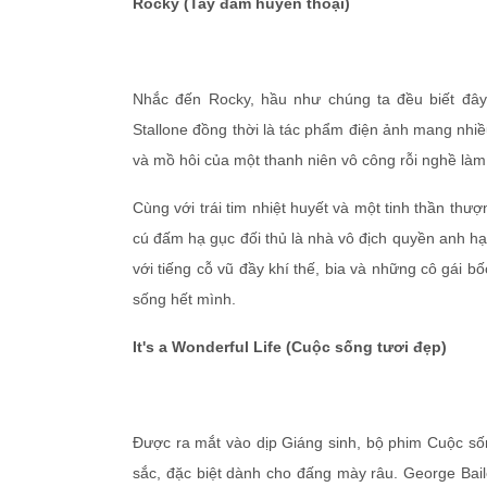
Rocky (Tay đấm huyền thoại)
Nhắc đến Rocky, hầu như chúng ta đều biết đây 
Stallone đồng thời là tác phẩm điện ảnh mang nhi
và mồ hôi của một thanh niên vô công rỗi nghề làm
Cùng với trái tim nhiệt huyết và một tinh thần thư
cú đấm hạ gục đối thủ là nhà vô địch quyền anh h
với tiếng cỗ vũ đầy khí thế, bia và những cô gái 
sống hết mình.
It's a Wonderful Life (Cuộc sống tươi đẹp)
Được ra mắt vào dịp Giáng sinh, bộ phim Cuộc sốn
sắc, đặc biệt dành cho đấng mày râu. George Bail