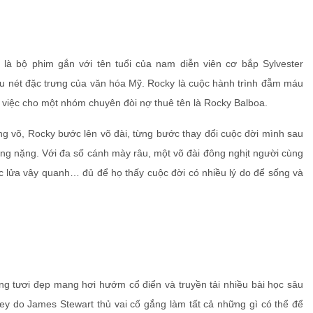
là bộ phim gắn với tên tuổi của nam diễn viên cơ bắp Sylvester
ều nét đặc trưng của văn hóa Mỹ. Rocky là cuộc hành trình đẫm máu
 việc cho một nhóm chuyên đòi nợ thuê tên là Rocky Balboa.
ợng võ, Rocky bước lên võ đài, từng bước thay đổi cuộc đời mình sau
ạng nặng. Với đa số cánh mày râu, một võ đài đông nghịt người cùng
bốc lửa vây quanh… đủ để họ thấy cuộc đời có nhiều lý do để sống và
g tươi đẹp mang hơi hướm cổ điển và truyền tải nhiều bài học sâu
ey do James Stewart thủ vai cố gắng làm tất cả những gì có thể để