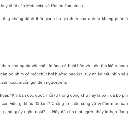
hay nhất của Metacritic và Rotten Tomatoes.
n ông không dành thời gian cho gia đình của anh ta không phải là
i theo chủ nghĩa vật chất, không có hoài bão và luôn tìm kiếm hạnh
 bản bộ phim có một chút hơi hướng bạo lực, tuy nhiên nếu nhìn sâu
 sản xuất muốn gửi đến người xem.
thoại: “Khi bạn đọc được mỗi từ trong dòng chữ này là bạn đã bỏ phí
g còn việc gì khác để làm? Chẳng lẽ cuộc sống vô vị đến mức bạn
ng phút giây ngắn ngủi?…. Hãy để cho mọi người thấy là bạn đang