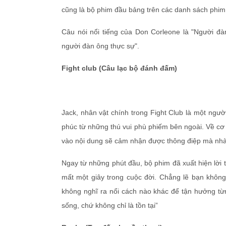
cũng là bộ phim đầu bảng trên các danh sách phim 
Câu nói nổi tiếng của Don Corleone là "Người đà
người đàn ông thực sự".
Fight club (Câu lạc bộ đánh đấm)
Jack, nhân vật chính trong Fight Club là một ngườ
phúc từ những thú vui phù phiếm bên ngoài. Về cơ
vào nội dung sẽ cảm nhận được thông điệp mà nhà
Ngay từ những phút đầu, bộ phim đã xuất hiện lời 
mất một giây trong cuộc đời. Chẳng lẽ bạn khôn
không nghĩ ra nổi cách nào khác để tận hưởng từ
sống, chứ không chỉ là tồn tại”