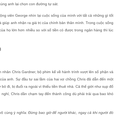
ng anh lại chọn con đường tự sát.
ộng viên George nhìn lại cuộc sống của mình với tất cả những gì tốt
 giúp anh nhận ra giá trị của chính bản thân mình. Trong cuộc sống
của họ lớn hơn nhiều so với số tiền có được trong ngân hàng thì lúc
)
h nhân Chris Gardner, bộ phim kể về hành trình vượt lên số phận và
 của anh. Sự đầu tư sai lầm của hai vợ chồng Chris đã dẫn đến một
bỏ đi, bị đuổi ra ngoài vì thiếu tiền thuê nhà. Cả thế giới như sụp đổ
nghỉ, Chris dần chạm tay đến thành công dù phải trải qua bao khó
 vô cùng ý nghĩa:
Đừng bao giờ để người khác, ngay cả khi người đó