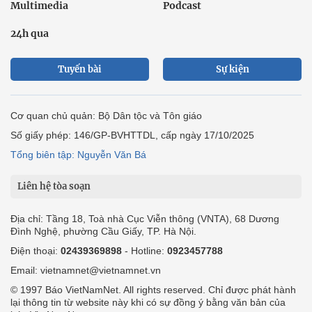
Multimedia
Podcast
24h qua
Tuyến bài
Sự kiện
Cơ quan chủ quản: Bộ Dân tộc và Tôn giáo
Số giấy phép: 146/GP-BVHTTDL, cấp ngày 17/10/2025
Tổng biên tập: Nguyễn Văn Bá
Liên hệ tòa soạn
Địa chỉ: Tầng 18, Toà nhà Cục Viễn thông (VNTA), 68 Dương
Đình Nghệ, phường Cầu Giấy, TP. Hà Nội.
Điện thoại:
02439369898
- Hotline:
0923457788
Email: vietnamnet@vietnamnet.vn
© 1997 Báo VietNamNet. All rights reserved. Chỉ được phát hành
lại thông tin từ website này khi có sự đồng ý bằng văn bản của