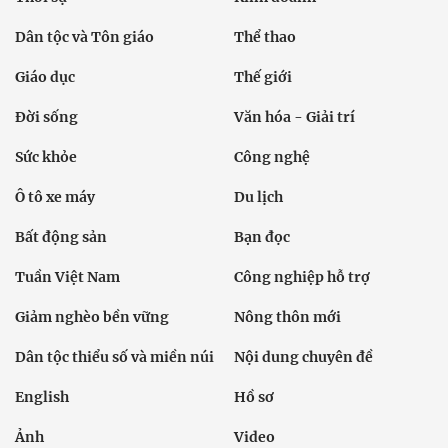
Dân tộc và Tôn giáo
Thể thao
Giáo dục
Thế giới
Đời sống
Văn hóa - Giải trí
Sức khỏe
Công nghệ
Ô tô xe máy
Du lịch
Bất động sản
Bạn đọc
Tuần Việt Nam
Công nghiệp hỗ trợ
Giảm nghèo bền vững
Nông thôn mới
Dân tộc thiểu số và miền núi
Nội dung chuyên đề
English
Hồ sơ
Ảnh
Video